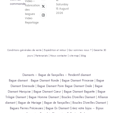
le:
Video –
commande
Saturday
Fabrication
15 August
des
2026
bagues
Video
Reportage
Conditions générales de vente |
Expédition et retour |
Qui sommes nous ? |
Garantie 30
jours |
Partenariats |
Nous contacter |
site-map |
blog
Diamants
–
Bague de fiançailles
–
Pendentif diamant
Bague diamant
:
Bague Diamant Ronde
|
Bague Diamant Princesse
|
Bague
Diamant Emeraude
|
Bague Diamant Poire
Bague Diamant Ovale
|
Bague
Diamant Marquise
|
Bague Diamant Coeur
|
Bague Diamant Baguette
|
Bague
Trilogie Diamant
|
Bague Homme Diamant
|
Boucles D’oreilles Diamant
|
Alliance
diamant
|
Bague de Mariage
|
Bague de fiançailles
|
Boucles D’oreilles Diamant
|
Bagues Pierres Précieuses
|
Bague En Diamant
Créez votre bijou
–
Bijoux