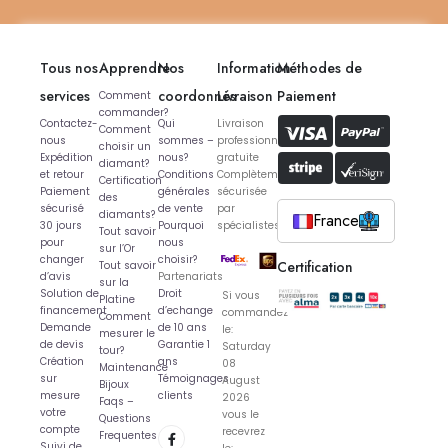
Tous nos
Apprendre
Nos
Information
Méthodes de
services
coordonnés
Livraison
Paiement
Comment
commander?
Contactez-
Qui
Livraison
Comment
nous
sommes –
professionnelle
choisir un
Expédition
nous?
gratuite
diamant?
et retour
Conditions
Complètement
Certification
Paiement
générales
sécurisée
des
sécurisé
de vente
par
diamants?
France
30 jours
Pourquoi
spécialistes
Tout savoir
pour
nous
sur l’Or
changer
choisir?
Certification
Tout savoir
d’avis
Partenariats
sur la
Solution de
Droit
Si vous
Platine
financement
d’echange
commandez
Comment
Demande
de 10 ans
le:
mesurer le
de devis
Garantie 1
Saturday
tour?
Création
ans
08
Maintenance
sur
Témoignages
August
Bijoux
mesure
clients
2026
Faqs –
votre
vous le
Questions
compte
recevrez
Frequentes
Suivi de