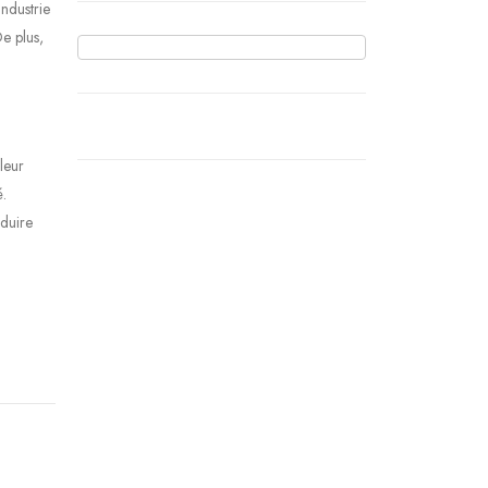
ndustrie
e plus,
leur
é.
éduire