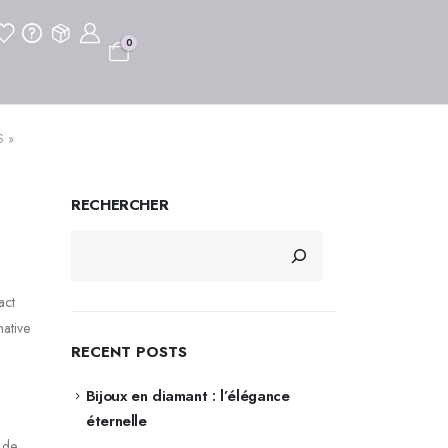
0
S »
RECHERCHER
act
native
RECENT POSTS
Bijoux en diamant : l’élégance
éternelle
 de