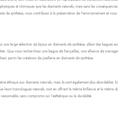
 physiques et chimiques que les diamants naturels, mais sans les conséquences
ants de synthèse, vous contribuez à la préservation de l’environnement et vous
z une large sélection de bijoux en diamants de synthèse, allant des bagues au
acelets. Que vous recherchiez une bague de fiançailles, une alliance de mariag
eur parmi les créations de joaillerie en diamants de synthèse.
ive éthique aux diamants naturels, mais ils sont également plus abordables. En
e leurs homologues naturels, tout en offrant la même brillance et la même du
 raisonnable, sans compromis sur l’esthétique ou la durabilité.