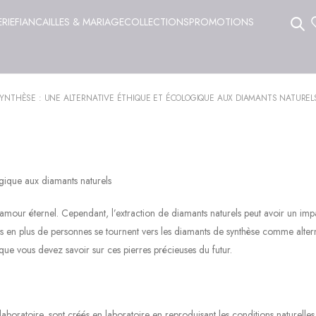
ERIE
FIANCAILLES & MARIAGE
COLLECTIONS
PROMOTIONS
SYNTHÈSE : UNE ALTERNATIVE ÉTHIQUE ET ÉCOLOGIQUE AUX DIAMANTS NATUREL
ogique aux diamants naturels
amour éternel. Cependant, l’extraction de diamants naturels peut avoir un imp
us en plus de personnes se tournent vers les diamants de synthèse comme alter
que vous devez savoir sur ces pierres précieuses du futur.
boratoire, sont créés en laboratoire en reproduisant les conditions naturelles