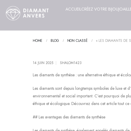
ACCUEIL
CRÉEZ VOTRE BIJOU
JOAILL
HOME
BLOG
NON CLASSÉ
« LES DIAMANTS DE 
14 JUIN 2025
SHALOM1423
Les diamants de synthèse : une alternative éthique et écol
Les diamants sont depuis longtemps symboles de luxe et d’
environnemental et social important. C’est pourquoi de pl
éthique et écologique. Découvrez dans cet article tout ce 
## Les avantages des diamants de synthèse
Les diamants de synthèse, également appelés diamants de la