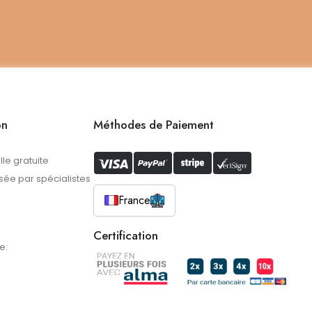
on
Méthodes de Paiement
lle gratuite
ée par spécialistes
France
Certification
e: