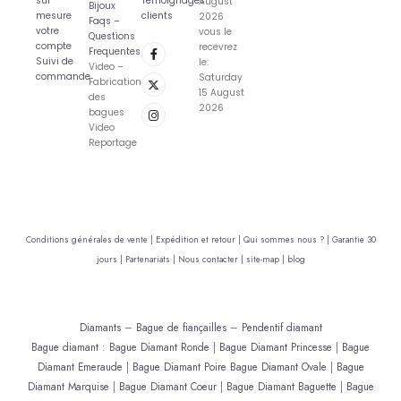
sur
Témoignages
August
Bijoux
mesure
clients
2026
Faqs –
votre
vous le
Questions
compte
recevrez
Frequentes
Suivi de
le:
Video –
commande
Saturday
Fabrication
15 August
des
2026
bagues
Video
Reportage
Conditions générales de vente |
Expédition et retour |
Qui sommes nous ? |
Garantie 30
jours |
Partenariats |
Nous contacter |
site-map |
blog
Diamants
–
Bague de fiançailles
–
Pendentif diamant
Bague diamant
:
Bague Diamant Ronde
|
Bague Diamant Princesse
|
Bague
Diamant Emeraude
|
Bague Diamant Poire
Bague Diamant Ovale
|
Bague
Diamant Marquise
|
Bague Diamant Coeur
|
Bague Diamant Baguette
|
Bague