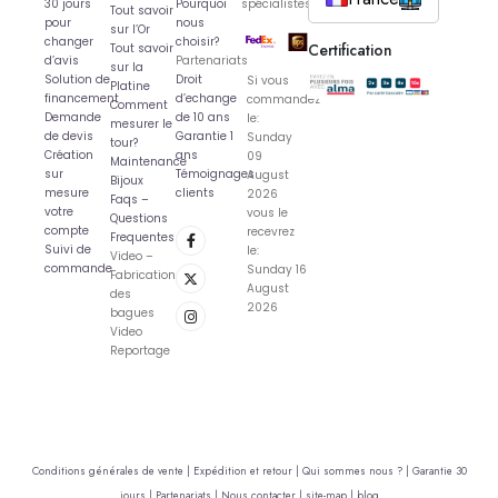
30 jours
Pourquoi
spécialistes
Tout savoir
pour
nous
sur l’Or
changer
choisir?
Certification
Tout savoir
d’avis
Partenariats
sur la
Solution de
Droit
Si vous
Platine
financement
d’echange
commandez
Comment
Demande
de 10 ans
le:
mesurer le
de devis
Garantie 1
Sunday
tour?
Création
ans
09
Maintenance
sur
Témoignages
August
Bijoux
mesure
clients
2026
Faqs –
votre
vous le
Questions
compte
recevrez
Frequentes
Suivi de
le:
Video –
commande
Sunday 16
Fabrication
August
des
2026
bagues
Video
Reportage
Conditions générales de vente |
Expédition et retour |
Qui sommes nous ? |
Garantie 30
jours |
Partenariats |
Nous contacter |
site-map |
blog