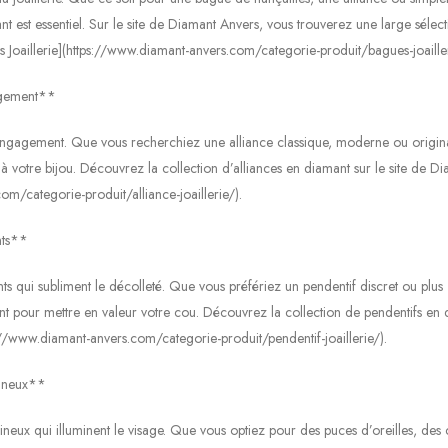
t est essentiel. Sur le site de Diamant Anvers, vous trouverez une large sélec
s Joaillerie](https://www.diamant-anvers.com/categorie-produit/bagues-joailler
agement**
engagement. Que vous recherchiez une alliance classique, moderne ou origina
 votre bijou. Découvrez la collection d’alliances en diamant sur le site de D
com/categorie-produit/alliance-joaillerie/).
nts**
nts qui subliment le décolleté. Que vous préfériez un pendentif discret ou plus
nt pour mettre en valeur votre cou. Découvrez la collection de pendentifs en
ps://www.diamant-anvers.com/categorie-produit/pendentif-joaillerie/).
mineux**
ineux qui illuminent le visage. Que vous optiez pour des puces d’oreilles, des 