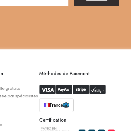
on
Méthodes de Paiement
lle gratuite
ée par spécialistes
France
Certification
e: