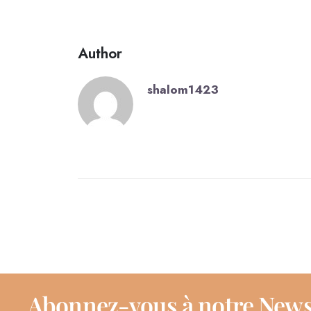
Author
shalom1423
Abonnez-vous à notre News