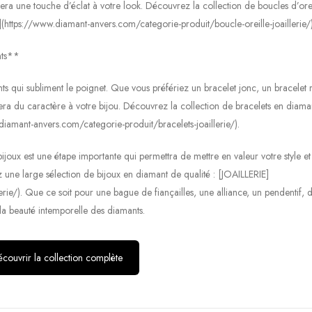
ra une touche d’éclat à votre look. Découvrez la collection de boucles d’orei
s](https://www.diamant-anvers.com/categorie-produit/boucle-oreille-joaillerie/)
nts**
nts qui subliment le poignet. Que vous préfériez un bracelet jonc, un bracelet 
ra du caractère à votre bijou. Découvrez la collection de bracelets en diaman
.diamant-anvers.com/categorie-produit/bracelets-joaillerie/).
joux est une étape importante qui permettra de mettre en valeur votre style et
z une large sélection de bijoux en diamant de qualité : [JOAILLERIE]
ie/). Que ce soit pour une bague de fiançailles, une alliance, un pendentif, 
 la beauté intemporelle des diamants.
couvrir la collection complète