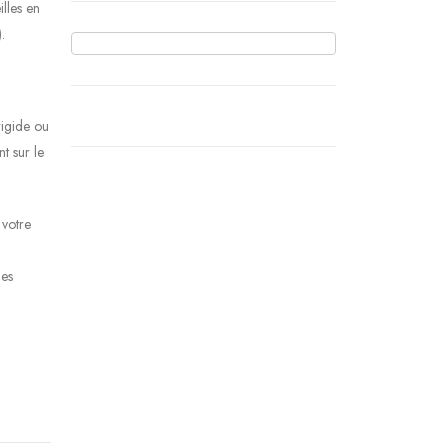
lles en
.
rigide ou
t sur le
 votre
des