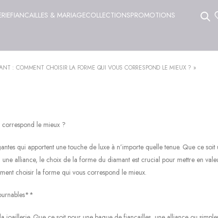
ERIE
FIANCAILLES & MARIAGE
COLLECTIONS
PROMOTIONS
MANT : COMMENT CHOISIR LA FORME QUI VOUS CORRESPOND LE MIEUX ? »
s correspond le mieux ?
gantes qui apportent une touche de luxe à n’importe quelle tenue. Que ce soit
u une alliance, le choix de la forme du diamant est crucial pour mettre en vale
mment choisir la forme qui vous correspond le mieux.
tournables**
 joaillerie. Que ce soit pour une bague de fiançailles, une alliance ou simpl