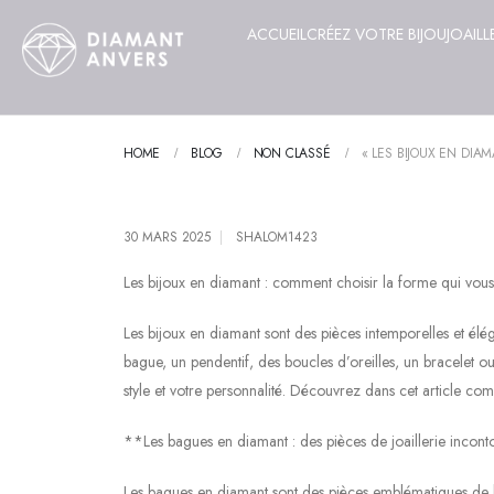
ACCUEIL
CRÉEZ VOTRE BIJOU
JOAILL
HOME
BLOG
NON CLASSÉ
« LES BIJOUX EN DIA
30 MARS 2025
SHALOM1423
Les bijoux en diamant : comment choisir la forme qui vou
Les bijoux en diamant sont des pièces intemporelles et élé
bague, un pendentif, des boucles d’oreilles, un bracelet o
style et votre personnalité. Découvrez dans cet article co
**Les bagues en diamant : des pièces de joaillerie incon
Les bagues en diamant sont des pièces emblématiques de la