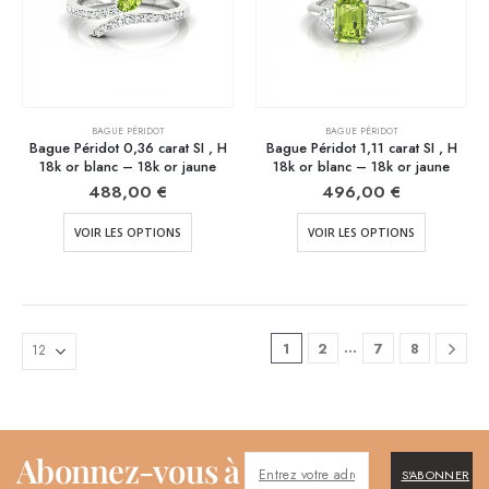
BAGUE PÉRIDOT
BAGUE PÉRIDOT
Bague Péridot 0,36 carat SI , H
Bague Péridot 1,11 carat SI , H
18k or blanc – 18k or jaune
18k or blanc – 18k or jaune
488,00
€
496,00
€
VOIR LES OPTIONS
VOIR LES OPTIONS
…
1
2
7
8
Abonnez-vous à
S'ABONNER