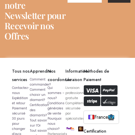
notre
Newsletter pour
Recevoir nos
Offres
Tous nos
Apprendre
Nos
Information
Méthodes de
services
coordonnés
Livraison
Paiement
Comment
commander?
Contactez-
Qui
Livraison
Comment
nous
sommes –
professionnelle
choisir un
Expédition
nous?
gratuite
diamant?
et retour
Conditions
Complètement
Certification
Paiement
générales
sécurisée
des
sécurisé
de vente
par
diamants?
France
30 jours
Pourquoi
spécialistes
Tout savoir
pour
nous
sur l’Or
changer
choisir?
Certification
Tout savoir
d’avis
Partenariats