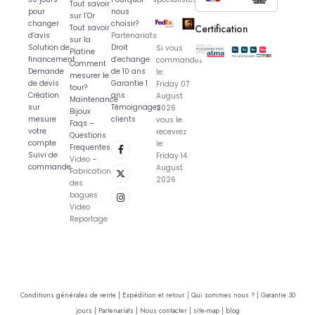
Tout savoir
pour
nous
sur l’Or
changer
choisir?
Certification
Tout savoir
d’avis
Partenariats
sur la
Solution de
Droit
Si vous
Platine
financement
d’echange
commandez
Comment
Demande
de 10 ans
le:
mesurer le
de devis
Garantie 1
Friday 07
tour?
Création
ans
August
Maintenance
sur
Témoignages
2026
Bijoux
mesure
clients
vous le
Faqs –
votre
recevrez
Questions
compte
le:
Frequentes
Suivi de
Friday 14
Video –
commande
August
Fabrication
2026
des
bagues
Video
Reportage
Conditions générales de vente |
Expédition et retour |
Qui sommes nous ? |
Garantie 30
jours |
Partenariats |
Nous contacter |
site-map |
blog