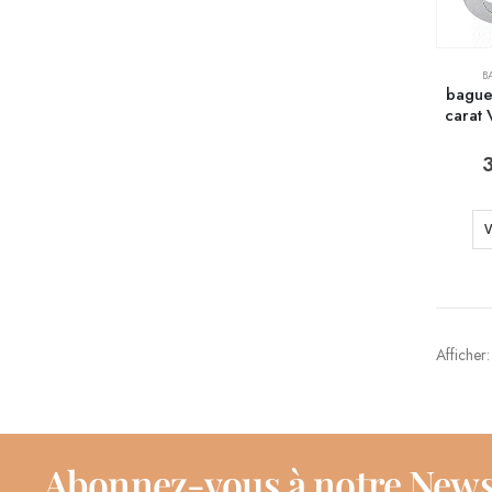
B
bague
carat 
V
Afficher:
Abonnez-vous à notre News