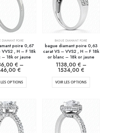
 DIAMANT POIRE
BAGUE DIAMANT POIRE
amant poire 0,67
bague diamant poire 0,63
– VVS2 , H – F 18k
carat VS – VVS2 , H – F 18k
c – 18k or jaune
or blanc – 18k or jaune
36,00
€
–
1138,00
€
–
446,00
€
1534,00
€
 LES OPTIONS
VOIR LES OPTIONS