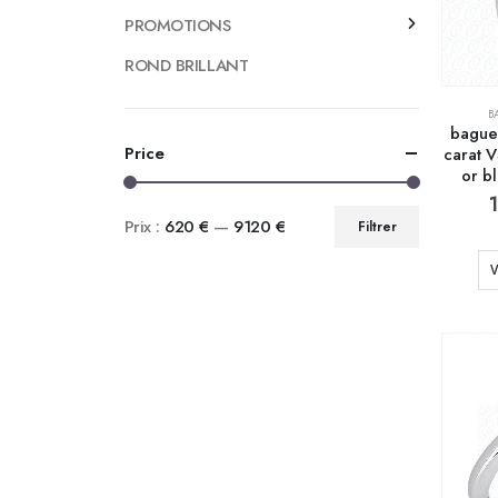
PROMOTIONS
ROND BRILLANT
B
bague
Price
carat 
or b
Prix :
620 €
—
9120 €
Filtrer
V