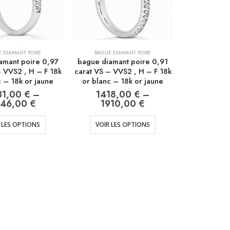
 DIAMANT POIRE
BAGUE DIAMANT POIRE
amant poire 0,97
bague diamant poire 0,91
– VVS2 , H – F 18k
carat VS – VVS2 , H – F 18k
c – 18k or jaune
or blanc – 18k or jaune
31,00
€
–
1418,00
€
–
846,00
€
1910,00
€
 LES OPTIONS
VOIR LES OPTIONS