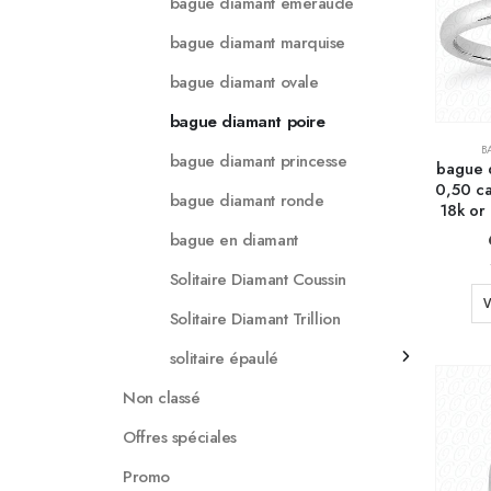
bague diamant emeraude
bague diamant marquise
bague diamant ovale
bague diamant poire
B
bague diamant princesse
bague 
0,50 ca
bague diamant ronde
18k or
bague en diamant
Solitaire Diamant Coussin
V
Solitaire Diamant Trillion
solitaire épaulé
Non classé
Offres spéciales
Promo