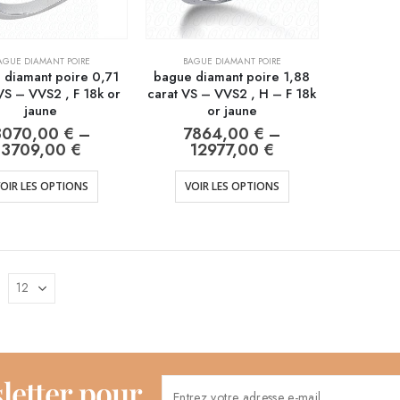
AGUE DIAMANT POIRE
BAGUE DIAMANT POIRE
 diamant poire 0,71
bague diamant poire 1,88
VS – VVS2 , F 18k or
carat VS – VVS2 , H – F 18k
jaune
or jaune
3070,00
€
–
7864,00
€
–
3709,00
€
12977,00
€
OIR LES OPTIONS
VOIR LES OPTIONS
letter pour