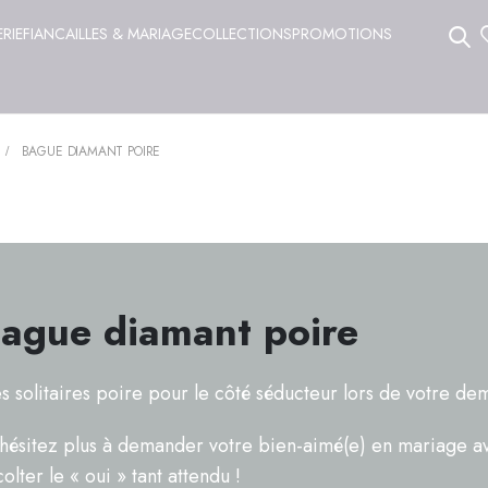
ERIE
FIANCAILLES & MARIAGE
COLLECTIONS
PROMOTIONS
BAGUE DIAMANT POIRE
ague diamant poire
s solitaires poire pour le côté séducteur lors de votre d
hésitez plus à demander votre bien-aimé(e) en mariage av
colter le « oui » tant attendu !