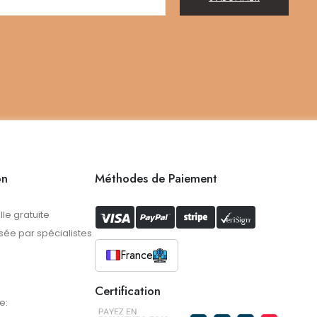
on
Méthodes de Paiement
lle gratuite
ée par spécialistes
France
Certification
e: