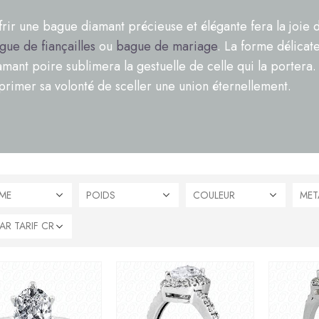
frir une bague diamant précieuse et élégante fera la joi
gue de fiançailles
ou
bague de mariage
. La forme délicat
amant poire sublimera la gestuelle de celle qui la portera
primer sa volonté de sceller une union éternellement.
ME
POIDS
COULEUR
MET