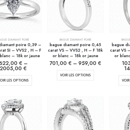
AGUE DIAMANT POIRE
BAGUE DIAMANT POIRE
BAGUE
diamant poire 0,39 –
bague diamant poire 0,45
bague di
rat SI – VVS2 , H – F
carat VS – VVS2 , H – F 18k
carat VS 
 blanc – 18k or jaune
or blanc – 18k or jaune
or blan
622,00
€
–
701,00
€
–
959,00
€
10
2005,00
€
1
VOIR LES OPTIONS
OIR LES OPTIONS
VOIR