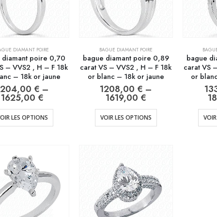
AGUE DIAMANT POIRE
BAGUE DIAMANT POIRE
BAGUE
 diamant poire 0,70
bague diamant poire 0,89
bague di
VS – VVS2 , H – F 18k
carat VS – VVS2 , H – F 18k
carat VS 
lanc – 18k or jaune
or blanc – 18k or jaune
or blan
1204,00
€
–
1208,00
€
–
13
1625,00
€
1619,00
€
1
OIR LES OPTIONS
VOIR LES OPTIONS
VOIR