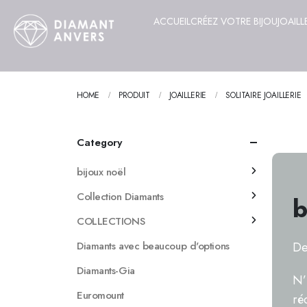
ACCUEIL
CRÉEZ VOTRE BIJOU
JOAILL
HOME
PRODUIT
JOAILLERIE
SOLITAIRE JOAILLERIE
Category
bijoux noël
Collection Diamants
b
COLLECTIONS
Diamants avec beaucoup d'options
De
Diamants-Gia
N’
Euromount
ré