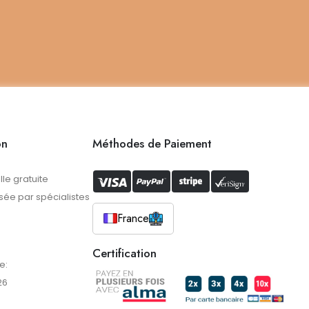
on
Méthodes de Paiement
lle gratuite
ée par spécialistes
France
Certification
e:
26