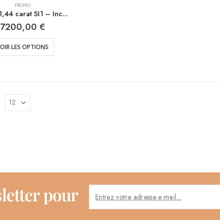
PROMO
Promo 1,44 carat SI1 – Inclusions difficilement visibles , F – Blanc extra
7200,00
€
OIR LES OPTIONS
letter pour