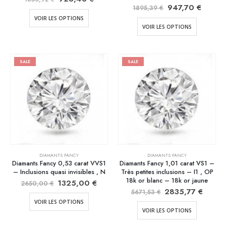
947,70
€
1895,39
€
VOIR LES OPTIONS
VOIR LES OPTIONS
SALE
SALE
DIAMANTS FANCY
DIAMANTS FANCY
Diamants Fancy 0,53 carat VVS1
Diamants Fancy 1,01 carat VS1 –
– Inclusions quasi invisibles , N
Très petites inclusions – I1 , OP
18k or blanc – 18k or jaune
1325,00
€
2650,00
€
2835,77
€
5671,53
€
VOIR LES OPTIONS
VOIR LES OPTIONS