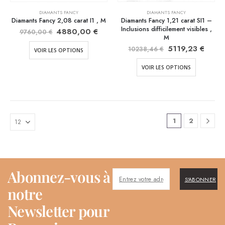
DIAMANTS FANCY
DIAMANTS FANCY
Diamants Fancy 2,08 carat I1 , M
Diamants Fancy 1,21 carat SI1 –
Inclusions difficilement visibles ,
4880,00
€
9760,00
€
M
5119,23
€
10238,46
€
VOIR LES OPTIONS
VOIR LES OPTIONS
1
2
Abonnez-vous à
S'ABONNER
notre
Newsletter pour