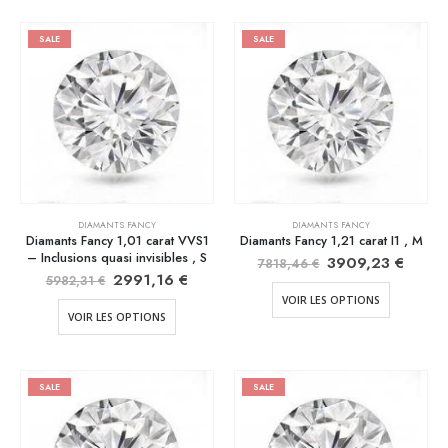
SALE
SALE
DIAMANTS FANCY
DIAMANTS FANCY
Diamants Fancy 1,01 carat VVS1
Diamants Fancy 1,21 carat I1 , M
– Inclusions quasi invisibles , S
3909,23
€
7818,46
€
2991,16
€
5982,31
€
VOIR LES OPTIONS
VOIR LES OPTIONS
SALE
SALE