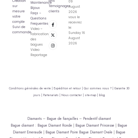
Création
ans
09
Maintenance
sur
Témoignages
August
Bijoux
mesure
clients
2026
Faqs –
votre
vous le
Questions
compte
recevrez
Frequentes
Suivi de
le:
Video –
commande
Sunday 16
Fabrication
August
des
2026
bagues
Video
Reportage
Conditions générales de vente |
Expédition et retour |
Qui sommes nous ? |
Garantie 30
jours |
Partenariats |
Nous contacter |
site-map |
blog
Diamants
–
Bague de fiançailles
–
Pendentif diamant
Bague diamant
:
Bague Diamant Ronde
|
Bague Diamant Princesse
|
Bague
Diamant Emeraude
|
Bague Diamant Poire
Bague Diamant Ovale
|
Bague