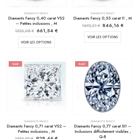
DIAMANTS FANCY
DIAMANTS FANCY
Diamants Fancy 0,40 carat VS2
Diamants Fancy 0,55 carat I1 , M
– Petites inclusions , M
846,16
€
1692,31
€
661,54
€
1323,08
€
VOIR LES OPTIONS
VOIR LES OPTIONS
SALE
SALE
DIAMANTS FANCY
DIAMANTS FANCY
Diamants Fancy 0,71 carat VS2 –
Diamants Fancy 0,77 carat SI1 –
Petites inclusions , M
Inclusions difficilement visibles ,
Q-R
928,46
€
1856,92
€