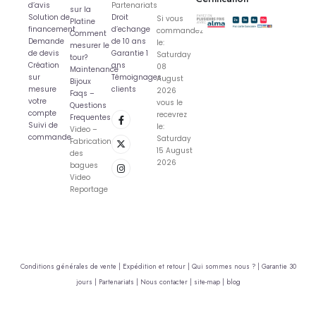
d’avis
Partenariats
sur la
Solution de
Droit
Si vous
Platine
financement
d’echange
commandez
Comment
Demande
de 10 ans
le:
mesurer le
de devis
Garantie 1
Saturday
tour?
Création
ans
08
Maintenance
sur
Témoignages
August
Bijoux
mesure
clients
2026
Faqs –
votre
vous le
Questions
compte
recevrez
Frequentes
Suivi de
le:
Video –
commande
Saturday
Fabrication
15 August
des
2026
bagues
Video
Reportage
Conditions générales de vente |
Expédition et retour |
Qui sommes nous ? |
Garantie 30
jours |
Partenariats |
Nous contacter |
site-map |
blog