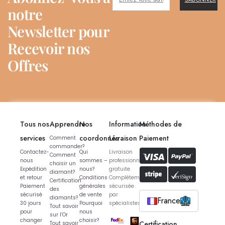
notre
Newsletter pour
Recevoir nos
Offres
Tous nos
Apprendre
Nos
Information
Méthodes de
services
coordonnés
Livraison
Paiement
Comment
commander?
Contactez-
Qui
Livraison
Comment
nous
sommes –
professionnelle
choisir un
Expédition
nous?
gratuite
diamant?
et retour
Conditions
Complètement
Certification
Paiement
générales
sécurisée
des
sécurisé
de vente
par
diamants?
France
30 jours
Pourquoi
spécialistes
Tout savoir
pour
nous
sur l’Or
changer
choisir?
Certification
Tout savoir