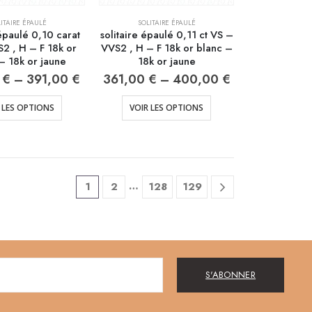
ITAIRE ÉPAULÉ
SOLITAIRE ÉPAULÉ
 épaulé 0,10 carat
solitaire épaulé 0,11 ct VS –
2 , H – F 18k or
VVS2 , H – F 18k or blanc –
– 18k or jaune
18k or jaune
0
€
–
391,00
€
361,00
€
–
400,00
€
 LES OPTIONS
VOIR LES OPTIONS
…
1
2
128
129
S'ABONNER