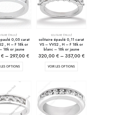
ITAIRE ÉPAULÉ
SOLITAIRE ÉPAULÉ
 épaulé 0,05 carat
solitaire épaulé 0,11 carat
2 , H – F 18k or
VS – VVS2 , H – F 18k or
– 18k or jaune
blanc – 18k or jaune
0
€
–
297,00
€
320,00
€
–
357,00
€
 LES OPTIONS
VOIR LES OPTIONS