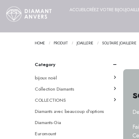
ACCUEIL
CRÉEZ VOTRE BIJOU
JOAILL
HOME
PRODUIT
JOAILLERIE
SOLITAIRE JOAILLERIE
Category
bijoux noël
Collection Diamants
s
COLLECTIONS
Diamants avec beaucoup d'options
De
Diamants-Gia
Fa
Euromount
Ce