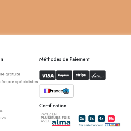
on
Méthodes de Paiement
lle gratuite
ée par spécialistes
France
Certification
e:
026