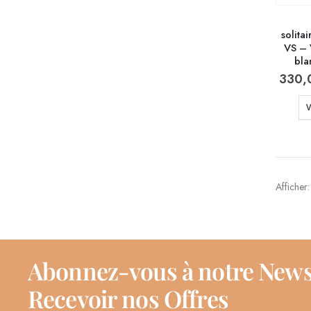
solita
VS – 
bla
330,
V
Afficher:
Abonnez-vous à notre News
Recevoir nos Offres