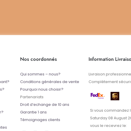
Nos coordonnés
Information Livrais
Qui sommes – nous?
Livraison professionne
mant?
Conditions générales de vente
Complètement sécuris
ts?
Pourquoi nous choisir?
Partenariats
Droit d’echange de 10 ans
Si vous commandez l
r?
Garantie 1 ans
Saturday 08 August 2
Témoignages clients
vous le recevrez le:
ntes