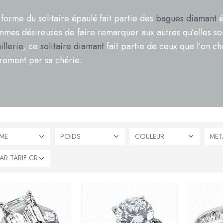
 forme du solitaire épaulé fait partie des
bagues diamant
é
mmes désireuses de faire remarquer aux autres qu’elles so
illerie
, ce
solitaire diamant
fait partie de ceux que l’on ch
èrement par sa chérie.
ME
POIDS
COULEUR
MET