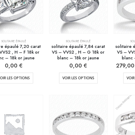
SOLITAIRE ÉPAULÉ
SOLITAIRE ÉPAULÉ
SOL
ire épaulé 7,20 carat
solitaire épaulé 7,84 carat
solitaire
VVS2 , H – F 18k or
VS – VVS2 , H – G 18k or
VS – VVS
nc – 18k or jaune
blanc – 18k or jaune
blanc 
0,00
€
0,00
€
279,0
OIR LES OPTIONS
VOIR LES OPTIONS
VOIR