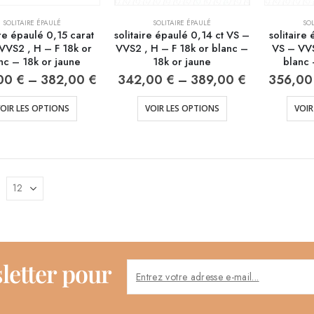
SOLITAIRE ÉPAULÉ
SOLITAIRE ÉPAULÉ
SOL
ire épaulé 0,15 carat
solitaire épaulé 0,14 ct VS –
solitaire
VVS2 , H – F 18k or
VVS2 , H – F 18k or blanc –
VS – VVS
nc – 18k or jaune
18k or jaune
blanc 
00
€
–
382,00
€
342,00
€
–
389,00
€
356,0
OIR LES OPTIONS
VOIR LES OPTIONS
VOIR
letter pour