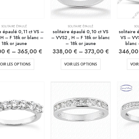
SOLITAIRE ÉPAULÉ
SOLITAIRE ÉPAULÉ
SOL
re épaulé 0,11 ct VS –
solitaire épaulé 0,10 ct VS
solitaire
 H – F 18k or blanc –
– VVS2 , H – F 18k or blanc
VS – VVS
18k or jaune
– 18k or jaune
blanc 
00
€
–
365,00
€
338,00
€
–
373,00
€
346,0
OIR LES OPTIONS
VOIR LES OPTIONS
VOIR