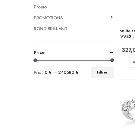
Promo
PROMOTIONS
ROND BRILLANT
solitai
VVS2 ,
327,
Price
V
Prix :
0 €
—
240580 €
Filtrer