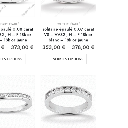
ITAIRE ÉPAULÉ
SOLITAIRE ÉPAULÉ
 épaulé 0,08 carat
solitaire épaulé 0,07 carat
2 , H – F 18k or
VS – VVS2 , H – F 18k or
– 18k or jaune
blanc – 18k or jaune
0
€
–
373,00
€
353,00
€
–
378,00
€
 LES OPTIONS
VOIR LES OPTIONS