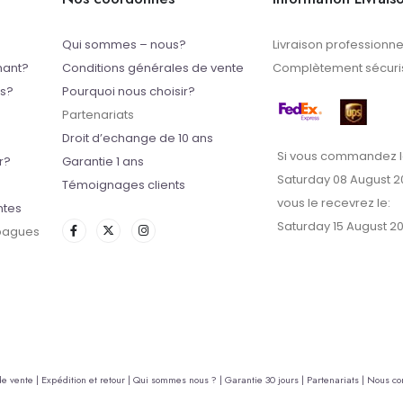
Qui sommes – nous?
Livraison professionne
mant?
Conditions générales de vente
Complètement sécuris
ts?
Pourquoi nous choisir?
Partenariats
Droit d’echange de 10 ans
Si vous commandez l
r?
Garantie 1 ans
Saturday 08 August 2
Témoignages clients
vous le recevrez le:
ntes
Saturday 15 August 2
 bagues
de vente |
Expédition et retour |
Qui sommes nous ? |
Garantie 30 jours |
Partenariats |
Nous con