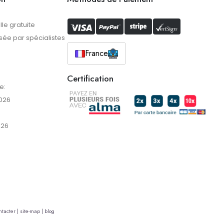
lle gratuite
ée par spécialistes
France
Certification
e:
026
026
tacter |
site-map |
blog