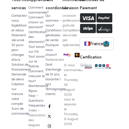
services
coordonnés
Livraison
Paiement
Comment
commander?
Contactez-
Qui
Livraison
Comment
nous
sommes –
professionnelle
choisir un
Expédition
nous?
gratuite
diamant?
et retour
Conditions
Complètement
Certification
Paiement
générales
sécurisée
des
sécurisé
de vente
par
diamants?
France
30 jours
Pourquoi
spécialistes
Tout savoir
pour
nous
sur l’Or
changer
choisir?
Certification
Tout savoir
d’avis
Partenariats
sur la
Solution de
Droit
Si vous
Platine
financement
d’echange
commandez
Comment
Demande
de 10 ans
le:
mesurer le
de devis
Garantie 1
Thursday
tour?
Création
ans
06
Maintenance
sur
Témoignages
August
Bijoux
mesure
clients
2026
Faqs –
votre
vous le
Questions
compte
recevrez
Frequentes
Suivi de
le:
Video –
commande
Thursday
Fabrication
13 August
des
2026
bagues