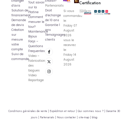
changer
choisir?
Certification
Tout savoir
d’avis
Partenariats
sur la
Solution de
Droit
Si vous
Platine
financement
d’echange
commandez
Comment
Demande
de 10 ans
le:
mesurer le
de devis
Garantie 1
Friday 07
tour?
Création
ans
August
Maintenance
sur
Témoignages
2026
Bijoux
mesure
clients
vous le
Faqs –
votre
recevrez
Questions
compte
le:
Frequentes
Suivi de
Friday 14
Video –
commande
August
Fabrication
2026
des
bagues
Video
Reportage
Conditions générales de vente |
Expédition et retour |
Qui sommes nous ? |
Garantie 30
jours |
Partenariats |
Nous contacter |
site-map |
blog