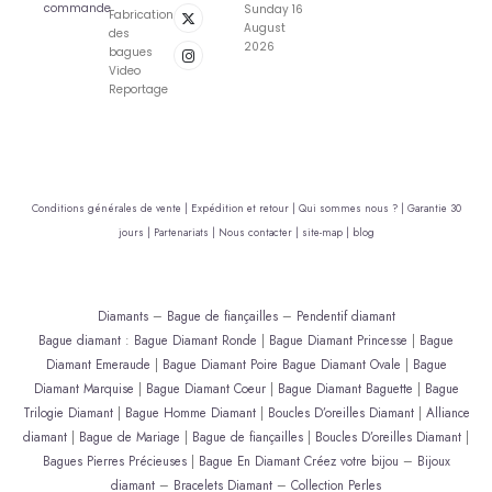
commande
Sunday 16
Fabrication
August
des
2026
bagues
Video
Reportage
Conditions générales de vente |
Expédition et retour |
Qui sommes nous ? |
Garantie 30
jours |
Partenariats |
Nous contacter |
site-map |
blog
Diamants
–
Bague de fiançailles
–
Pendentif diamant
Bague diamant
:
Bague Diamant Ronde
|
Bague Diamant Princesse
|
Bague
Diamant Emeraude
|
Bague Diamant Poire
Bague Diamant Ovale
|
Bague
Diamant Marquise
|
Bague Diamant Coeur
|
Bague Diamant Baguette
|
Bague
Trilogie Diamant
|
Bague Homme Diamant
|
Boucles D’oreilles Diamant
|
Alliance
diamant
|
Bague de Mariage
|
Bague de fiançailles
|
Boucles D’oreilles Diamant
|
Bagues Pierres Précieuses
|
Bague En Diamant
Créez votre bijou
–
Bijoux
diamant
–
Bracelets Diamant
–
Collection Perles