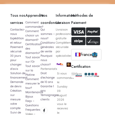
Tous nos
Apprendre
Nos
Information
Méthodes de
services
coordonnés
Livraison
Paiement
Comment
commander?
Contactez-
Qui
Livraison
Comment
nous
sommes –
professionnelle
choisir un
Expédition
nous?
gratuite
diamant?
et retour
Conditions
Complètement
Certification
Paiement
générales
sécurisée
des
sécurisé
de vente
par
diamants?
France
30 jours
Pourquoi
spécialistes
Tout savoir
pour
nous
sur l’Or
changer
choisir?
Certification
Tout savoir
d’avis
Partenariats
sur la
Solution de
Droit
Si vous
Platine
financement
d’echange
commandez
Comment
Demande
de 10 ans
le:
mesurer le
de devis
Garantie 1
Sunday
tour?
Création
ans
09
Maintenance
sur
Témoignages
August
Bijoux
mesure
clients
2026
Faqs –
votre
vous le
Questions
compte
recevrez
Frequentes
Suivi de
le:
Video –