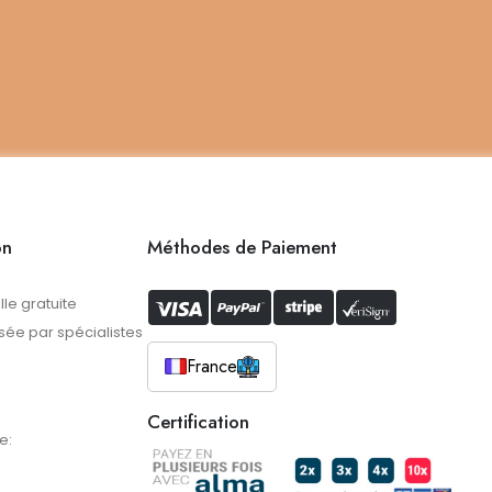
on
Méthodes de Paiement
lle gratuite
ée par spécialistes
France
Certification
e: