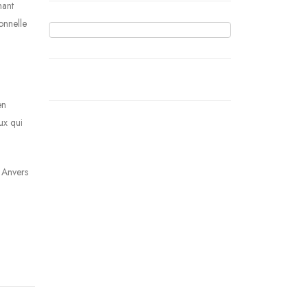
mant
onnelle
en
ux qui
t Anvers