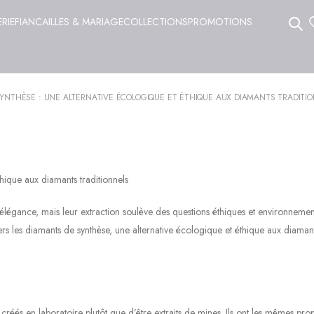
ERIE
FIANCAILLES & MARIAGE
COLLECTIONS
PROMOTIONS
SYNTHÈSE : UNE ALTERNATIVE ÉCOLOGIQUE ET ÉTHIQUE AUX DIAMANTS TRADITIO
thique aux diamants traditionnels
élégance, mais leur extraction soulève des questions éthiques et environnemen
rs les diamants de synthèse, une alternative écologique et éthique aux diaman
réés en laboratoire plutôt que d’être extraits de mines. Ils ont les mêmes prop