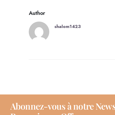
Author
shalom1423
Abonnez-vous à notre News