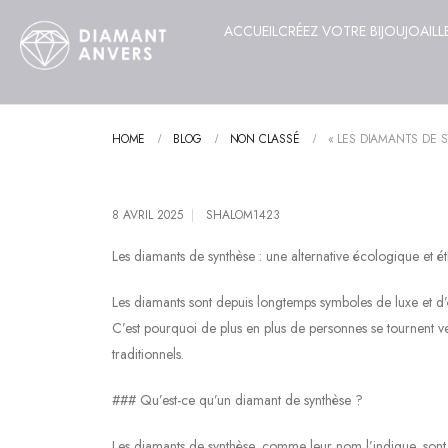
ACCUEIL
CRÉEZ VOTRE BIJOU
JOAILL
HOME
BLOG
NON CLASSÉ
« LES DIAMANTS DE 
8 AVRIL 2025
SHALOM1423
Les diamants de synthèse : une alternative écologique et é
Les diamants sont depuis longtemps symboles de luxe et d’
C’est pourquoi de plus en plus de personnes se tournent ve
traditionnels.
### Qu’est-ce qu’un diamant de synthèse ?
Les diamants de synthèse, comme leur nom l’indique, sont c