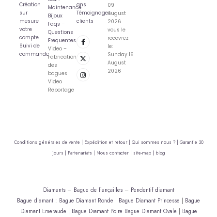
Création
ans
09
Maintenance
sur
Témoignages
August
Bijoux
mesure
clients
2026
Faqs –
votre
vous le
Questions
compte
recevrez
Frequentes
Suivi de
le:
Video –
commande
Sunday 16
Fabrication
August
des
2026
bagues
Video
Reportage
Conditions générales de vente |
Expédition et retour |
Qui sommes nous ? |
Garantie 30
jours |
Partenariats |
Nous contacter |
site-map |
blog
Diamants
–
Bague de fiançailles
–
Pendentif diamant
Bague diamant
:
Bague Diamant Ronde
|
Bague Diamant Princesse
|
Bague
Diamant Emeraude
|
Bague Diamant Poire
Bague Diamant Ovale
|
Bague