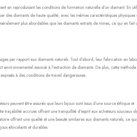
ent en reproduisant les conditions de formation naturelle d’un diamant. En util
quer des diamants de haute qualité, avec les mêmes caractéristiques physiques 
néralement plus abordables que les diamants extraits de mines, ce qui en fait 
ges par rapport aux diamants naturels. Tout d’abord, leur fabrication en labo
mpact environnemental associé à l’extraction de diamants. De plus, cette méthode
s exposés à des conditions de travail dangereuses.
urs peuvent être assurés que leurs bijoux sont issus d’une source éthique et
e traçabilité accrues offrent une tranquillité d’esprit aux acheteurs soucieux d
toire offrent une qualité et une beauté similaires aux diamants naturels, ce qui 
joux étincelants et durables.