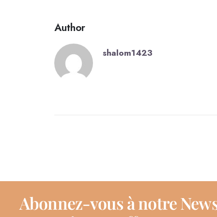
Author
shalom1423
Abonnez-vous à notre News