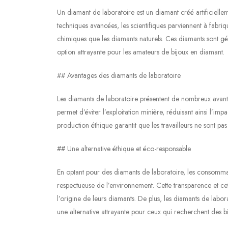
Un diamant de laboratoire est un diamant créé artificiellem
techniques avancées, les scientifiques parviennent à fabri
chimiques que les diamants naturels. Ces diamants sont gé
option attrayante pour les amateurs de bijoux en diamant.
## Avantages des diamants de laboratoire
Les diamants de laboratoire présentent de nombreux avanta
permet d’éviter l’exploitation minière, réduisant ainsi l’i
production éthique garantit que les travailleurs ne sont pa
## Une alternative éthique et éco-responsable
En optant pour des diamants de laboratoire, les consommate
respectueuse de l’environnement. Cette transparence et cett
l’origine de leurs diamants. De plus, les diamants de labora
une alternative attrayante pour ceux qui recherchent des bi