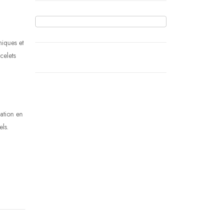
niques et
celets
cation en
els.