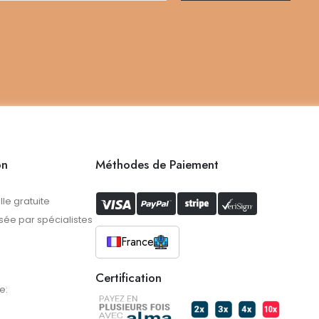
on
Méthodes de Paiement
lle gratuite
ée par spécialistes
France
Certification
e: