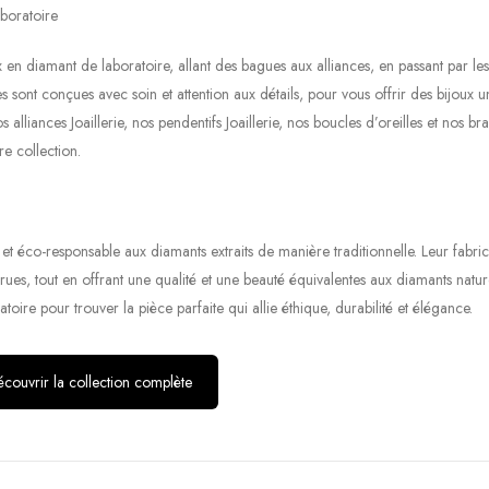
boratoire
x en diamant de laboratoire, allant des bagues aux alliances, en passant par les
ces sont conçues avec soin et attention aux détails, pour vous offrir des bijoux u
liances Joaillerie, nos pendentifs Joaillerie, nos boucles d’oreilles et nos bra
re collection.
 et éco-responsable aux diamants extraits de manière traditionnelle. Leur fabri
crues, tout en offrant une qualité et une beauté équivalentes aux diamants natur
ire pour trouver la pièce parfaite qui allie éthique, durabilité et élégance.
couvrir la collection complète