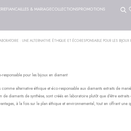
ERIE
FIANCAILLES & MARIAGE
COLLECTIONS
PROMOTIONS
ABORATOIRE : UNE ALTERNATIVE ÉTHIQUE ET ÉCO-RESPONSABLE POUR LES BIJOUX
co-responsable pour les bijoux en diamant
es comme alternative éthique et éco-responsable aux diamants extraits de mani
 de diamants de synthèse, sont créés en laboratoire plutôt que d’être extraits
tages, à la fois sur le plan éthique et environnemental, tout en offrant une qu