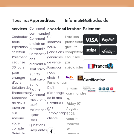
Tous nos
Apprendre
Nos
Information
Méthodes de
services
coordonnés
Livraison
Paiement
Comment
commander?
Contactez-
Qui
Livraison
Comment
nous
sommes –
professionnelle
choisir un
Expédition
nous?
gratuite
diamant?
et retour
Conditions
Complètement
Certification
Paiement
générales
sécurisée
des
sécurisé
de vente
par
diamants?
France
30 jours
Pourquoi
spécialistes
Tout savoir
pour
nous
sur l’Or
changer
choisir?
Certification
Tout savoir
d’avis
Partenariats
sur la
Solution de
Droit
Si vous
Platine
financement
d’echange
commandez
Comment
Demande
de 10 ans
le:
mesurer le
de devis
Garantie 1
Friday 07
tour?
Création
ans
August
Maintenance
sur
Témoignages
2026
Bijoux
mesure
clients
vous le
Faqs –
votre
recevrez
Questions
compte
le:
Frequentes
Suivi de