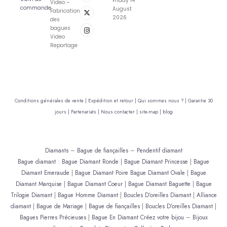
Friday 14
Video –
commande
August
Fabrication
2026
des
bagues
Video
Reportage
Conditions générales de vente |
Expédition et retour |
Qui sommes nous ? |
Garantie 30
jours |
Partenariats |
Nous contacter |
site-map |
blog
Diamants
–
Bague de fiançailles
–
Pendentif diamant
Bague diamant
:
Bague Diamant Ronde
|
Bague Diamant Princesse
|
Bague
Diamant Emeraude
|
Bague Diamant Poire
Bague Diamant Ovale
|
Bague
Diamant Marquise
|
Bague Diamant Coeur
|
Bague Diamant Baguette
|
Bague
Trilogie Diamant
|
Bague Homme Diamant
|
Boucles D’oreilles Diamant
|
Alliance
diamant
|
Bague de Mariage
|
Bague de fiançailles
|
Boucles D’oreilles Diamant
|
Bagues Pierres Précieuses
|
Bague En Diamant
Créez votre bijou
–
Bijoux