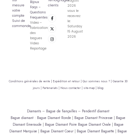
sur
Témoignages
August
Bijoux
mesure
clients
2026
Faqs –
votre
vous le
Questions
compte
recevrez
Frequentes
Suivi de
le:
Video –
commande
Saturday
Fabrication
15 August
des
2026
bagues
Video
Reportage
Conditions générales de vente |
Expédition et retour |
Qui sommes nous ? |
Garantie 30
jours |
Partenariats |
Nous contacter |
site-map |
blog
Diamants
–
Bague de fiançailles
–
Pendentif diamant
Bague diamant
:
Bague Diamant Ronde
|
Bague Diamant Princesse
|
Bague
Diamant Emeraude
|
Bague Diamant Poire
Bague Diamant Ovale
|
Bague
Diamant Marquise
|
Bague Diamant Coeur
|
Bague Diamant Baguette
|
Bague