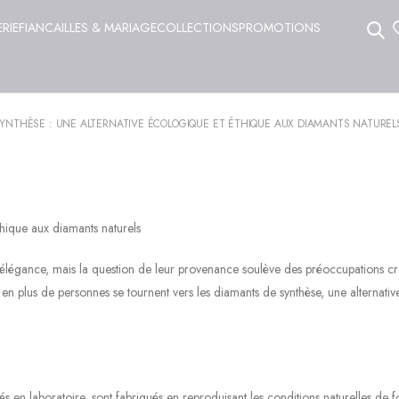
ERIE
FIANCAILLES & MARIAGE
COLLECTIONS
PROMOTIONS
SYNTHÈSE : UNE ALTERNATIVE ÉCOLOGIQUE ET ÉTHIQUE AUX DIAMANTS NATUREL
thique aux diamants naturels
’élégance, mais la question de leur provenance soulève des préoccupations cr
 en plus de personnes se tournent vers les diamants de synthèse, une alternativ
 en laboratoire, sont fabriqués en reproduisant les conditions naturelles de 