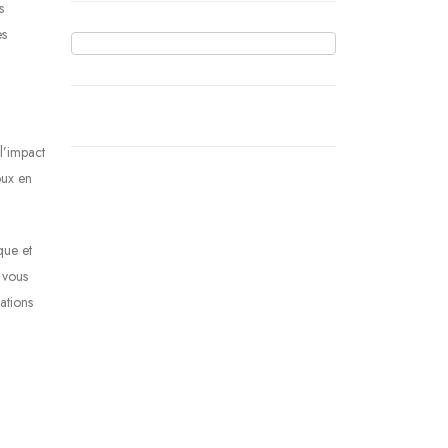
s
es
l’impact
oux en
que et
 vous
ations