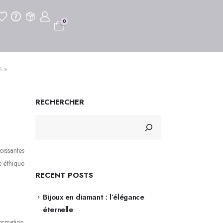
0
S »
RECHERCHER
oissantes
e éthique
RECENT POSTS
Bijoux en diamant : l’élégance
éternelle
formation