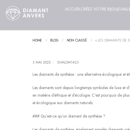
ACCUEIL
CRÉEZ VOTRE BIJOU
JOAILL
HOME
BLOG
NON CLASSÉ
« LES DIAMANTS DE 
3 MAI 2025
SHALOM1423
Les diamants de synthèse : une alternative écologique et é
Les diamants sont depuis longtemps symboles de luxe et d
en matière d’éthique et d’écologie. C’est pourquoi de plus
et écologique aux diamants naturels.
### Qu’est-ce qu’un diamant de synthèse ?
Les diamants de synthèse, également appelés diamants créés