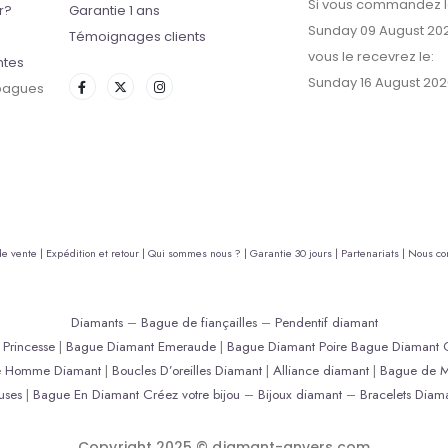
Si vous commandez l
r?
Garantie 1 ans
Sunday 09 August 20
Témoignages clients
vous le recevrez le:
ntes
Sunday 16 August 202
 bagues
de vente |
Expédition et retour |
Qui sommes nous ? |
Garantie 30 jours |
Partenariats |
Nous con
Diamants
–
Bague de fiançailles
–
Pendentif diamant
Princesse
|
Bague Diamant Emeraude
|
Bague Diamant Poire
Bague Diamant 
e Homme Diamant
|
Boucles D’oreilles Diamant
|
Alliance diamant
|
Bague de M
uses
|
Bague En Diamant
Créez votre bijou
–
Bijoux diamant
–
Bracelets Diam
Copyright 2025 © diamant-anvers.com