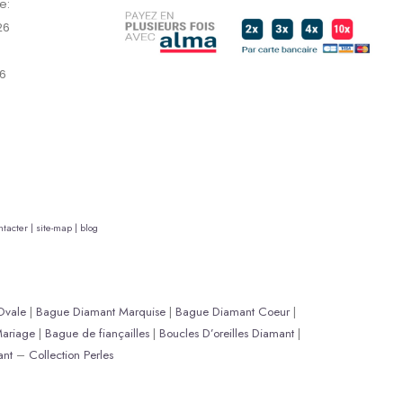
e:
26
6
tacter |
site-map |
blog
Ovale
|
Bague Diamant Marquise
|
Bague Diamant Coeur
|
ariage
|
Bague de fiançailles
|
Boucles D’oreilles Diamant
|
ant
–
Collection Perles