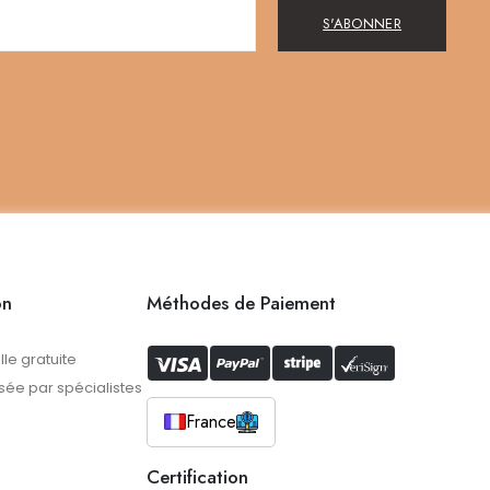
S'ABONNER
on
Méthodes de Paiement
lle gratuite
ée par spécialistes
France
Certification