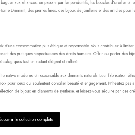
gues aux alliances, en passant par les pendentifs, les boucles d’oreilles et le
e Diamant, des pierres fines, des bijoux de joaillerie et des articles pour l
oix d’une consommation plus éthique et responsable. Vous contribuez à limiter 
tenant des pratiques respectueuses des droits humains. Offrir ou porter des bij
 écologiques tout en restant élégant et raffiné.
lternative moderne et responsable aux diamants naturels. Leur fabrication éthi
choix pour ceux qui souhaitent concilier beauté et engagement. N’hésitez pas à
élection de bijoux en diamants de synthèse, et laissez-vous séduire par ces cré
couvrir la collection complète