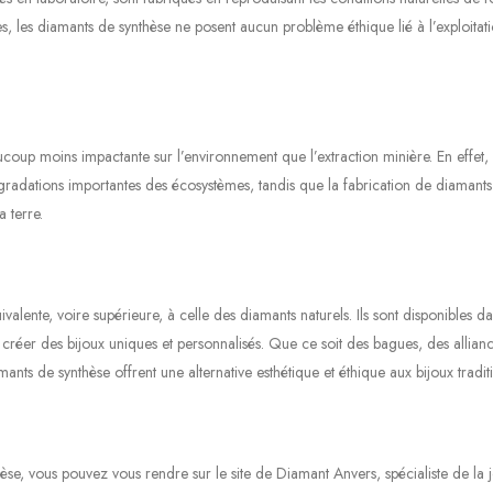
, les diamants de synthèse ne posent aucun problème éthique lié à l’exploitat
oup moins impactante sur l’environnement que l’extraction minière. En effet,
gradations importantes des écosystèmes, tandis que la fabrication de diamant
 terre.
alente, voire supérieure, à celle des diamants naturels. Ils sont disponibles d
éer des bijoux uniques et personnalisés. Que ce soit des bagues, des allianc
mants de synthèse offrent une alternative esthétique et éthique aux bijoux tradit
se, vous pouvez vous rendre sur le site de Diamant Anvers, spécialiste de la jo