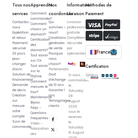
Tous nos
Apprendre
Nos
Information
Méthodes de
services
coordonnés
Livraison
Paiement
Comment
commander?
Contactez-
Qui
Livraison
Comment
nous
sommes –
professionnelle
choisir un
Expédition
nous?
gratuite
diamant?
et retour
Conditions
Complètement
Certification
Paiement
générales
sécurisée
des
sécurisé
de vente
par
diamants?
France
30 jours
Pourquoi
spécialistes
Tout savoir
pour
nous
sur l’Or
changer
choisir?
Certification
Tout savoir
d’avis
Partenariats
sur la
Solution de
Droit
Si vous
Platine
financement
d’echange
commandez
Comment
Demande
de 10 ans
le:
mesurer le
de devis
Garantie 1
Saturday
tour?
Création
ans
08
Maintenance
sur
Témoignages
August
Bijoux
mesure
clients
2026
Faqs –
votre
vous le
Questions
compte
recevrez
Frequentes
Suivi de
le:
Video –
commande
Saturday
Fabrication
15 August
des
2026