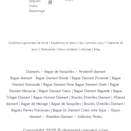
bagues
Video
Reportage
Conditions générales de vente |
Expédition et retour |
Qui sommes nous ? |
Garantie 30
jours |
Partenariats |
Nous contacter |
site-map |
blog
Diamants
–
Bague de fiançailles
–
Pendentif diamant
Bague diamant
:
Bague Diamant Ronde
|
Bague Diamant Princesse
|
Bague
Diamant Emeraude
|
Bague Diamant Poire
Bague Diamant Ovale
|
Bague
Diamant Marquise
|
Bague Diamant Coeur
|
Bague Diamant Baguette
|
Bague
Trilogie Diamant
|
Bague Homme Diamant
|
Boucles D’oreilles Diamant
|
Alliance
diamant
|
Bague de Mariage
|
Bague de fiançailles
|
Boucles D’oreilles Diamant
|
Bagues Pierres Précieuses
|
Bague En Diamant
Créez votre bijou
–
Bijoux
diamant
–
Bracelets Diamant
–
Collection Perles
Copyright 2025 © diamant-anvers.com