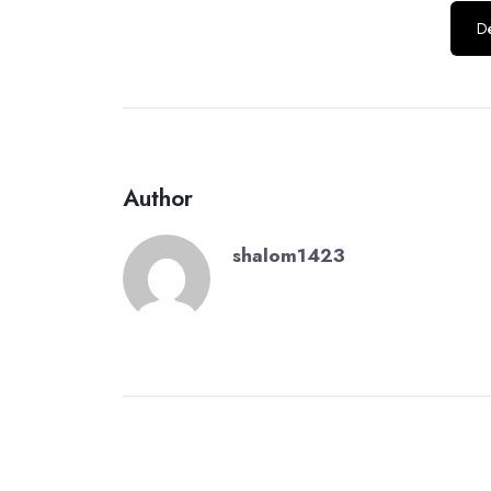
Dé
Author
shalom1423