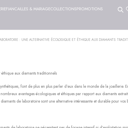
ERIE
FIANCAILLES & MARIAGE
COLLECTIONS
PROMOTIONS
LABORATOIRE : UNE ALTERNATIVE ÉCOLOGIQUE ET ÉTHIQUE AUX DIAMANTS TRADIT
 éthique aux diamants traditionnels
thétiques, font de plus en plus parler d’eux dans le monde de la joaillerie. En
e nombreux avantages écologiques et éthiques par rapport aux diamants extrait
iamants de laboratoire sont une alternative intéressante et durable pour vos b
mants de laboratoire ne nécessitent pas de forage intensif ni d’exploitation mi