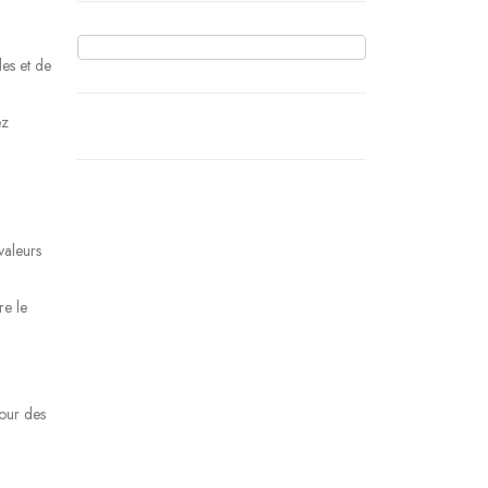
les et de
ez
valeurs
re le
pour des