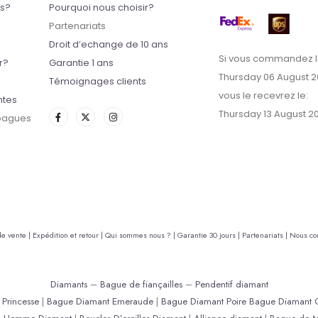
ts?
Pourquoi nous choisir?
Partenariats
Droit d’echange de 10 ans
Si vous commandez l
r?
Garantie 1 ans
Thursday 06 August 
Témoignages clients
vous le recevrez le:
ntes
Thursday 13 August 2
 bagues
de vente |
Expédition et retour |
Qui sommes nous ? |
Garantie 30 jours |
Partenariats |
Nous con
Diamants
–
Bague de fiançailles
–
Pendentif diamant
Princesse
|
Bague Diamant Emeraude
|
Bague Diamant Poire
Bague Diamant 