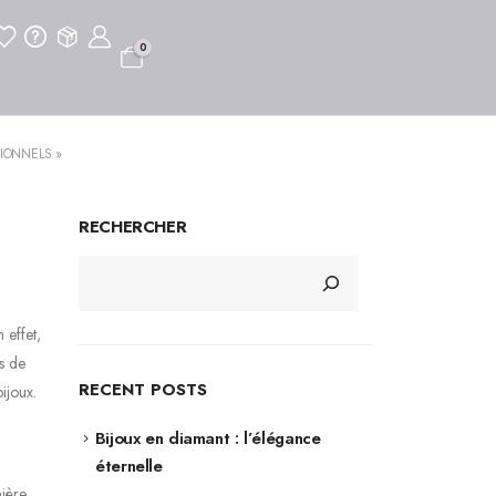
0
IONNELS »
RECHERCHER
 effet,
s de
RECENT POSTS
ijoux.
Bijoux en diamant : l’élégance
éternelle
nière