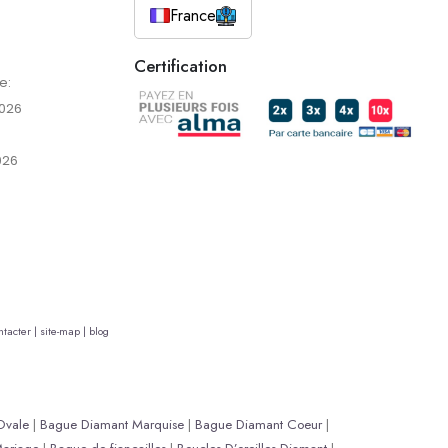
France
Certification
e:
2026
026
tacter |
site-map |
blog
Ovale
|
Bague Diamant Marquise
|
Bague Diamant Coeur
|