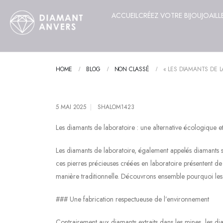
ACCUEIL
CRÉEZ VOTRE BIJOU
JOAILL
HOME
BLOG
NON CLASSÉ
« LES DIAMANTS DE 
5 MAI 2025
SHALOM1423
Les diamants de laboratoire : une alternative écologique et
Les diamants de laboratoire, également appelés diamants syn
ces pierres précieuses créées en laboratoire présentent d
manière traditionnelle. Découvrons ensemble pourquoi les d
### Une fabrication respectueuse de l’environnement
Contrairement aux diamants extraits dans les mines, les dia