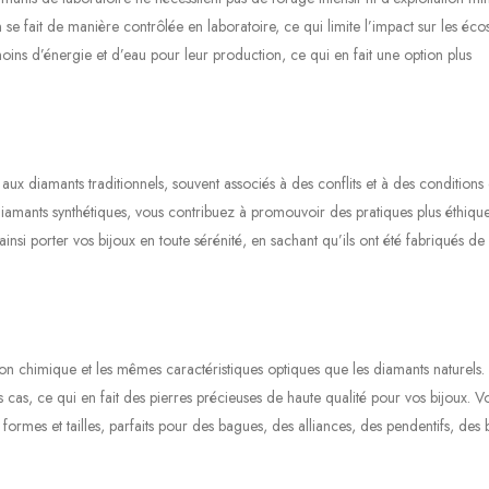
n se fait de manière contrôlée en laboratoire, ce qui limite l’impact sur les éc
moins d’énergie et d’eau pour leur production, ce qui en fait une option plus
 aux diamants traditionnels, souvent associés à des conflits et à des conditions
iamants synthétiques, vous contribuez à promouvoir des pratiques plus éthique
 ainsi porter vos bijoux en toute sérénité, en sachant qu’ils ont été fabriqués d
n chimique et les mêmes caractéristiques optiques que les diamants naturels.
s cas, ce qui en fait des pierres précieuses de haute qualité pour vos bijoux. V
ormes et tailles, parfaits pour des bagues, des alliances, des pendentifs, des