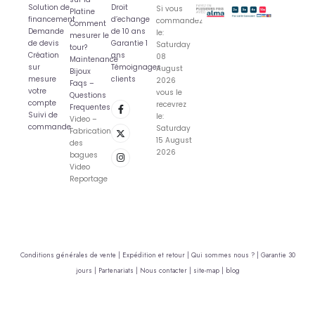
Solution de
Droit
Si vous
Platine
financement
d’echange
commandez
Comment
Demande
de 10 ans
le:
mesurer le
de devis
Garantie 1
Saturday
tour?
Création
ans
08
Maintenance
sur
Témoignages
August
Bijoux
mesure
clients
2026
Faqs –
votre
vous le
Questions
compte
recevrez
Frequentes
Suivi de
le:
Video –
commande
Saturday
Fabrication
15 August
des
2026
bagues
Video
Reportage
Conditions générales de vente |
Expédition et retour |
Qui sommes nous ? |
Garantie 30
jours |
Partenariats |
Nous contacter |
site-map |
blog