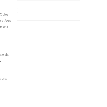
. Optez
le. Avec
s et à
rmet de
e
 prix