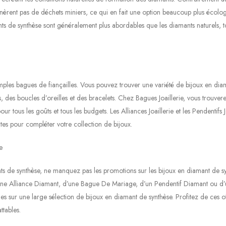
énèrent pas de déchets miniers, ce qui en fait une option beaucoup plus écolo
nts de synthèse sont généralement plus abordables que les diamants naturels, t
imples bagues de fiançailles. Vous pouvez trouver une variété de bijoux en di
s, des boucles d’oreilles et des bracelets. Chez Bagues Joaillerie, vous trouver
tous les goûts et tous les budgets. Les Alliances Joaillerie et les Pendentifs J
es pour compléter votre collection de bijoux.
e
nts de synthèse, ne manquez pas les promotions sur les bijoux en diamant de s
’une Alliance Diamant, d’une Bague De Mariage, d’un Pendentif Diamant ou d’
es sur une large sélection de bijoux en diamant de synthèse. Profitez de ces o
ttables.