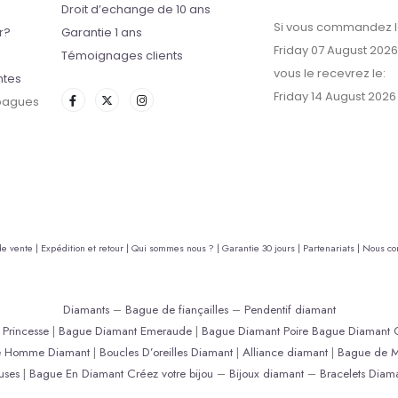
Droit d’echange de 10 ans
Si vous commandez l
r?
Garantie 1 ans
Friday 07 August 2026
Témoignages clients
vous le recevrez le:
ntes
Friday 14 August 2026
 bagues
de vente |
Expédition et retour |
Qui sommes nous ? |
Garantie 30 jours |
Partenariats |
Nous con
Diamants
–
Bague de fiançailles
–
Pendentif diamant
Princesse
|
Bague Diamant Emeraude
|
Bague Diamant Poire
Bague Diamant 
e Homme Diamant
|
Boucles D’oreilles Diamant
|
Alliance diamant
|
Bague de M
uses
|
Bague En Diamant
Créez votre bijou
–
Bijoux diamant
–
Bracelets Diam