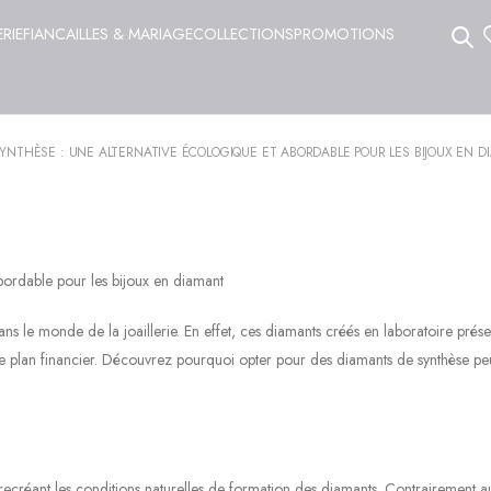
ERIE
FIANCAILLES & MARIAGE
COLLECTIONS
PROMOTIONS
SYNTHÈSE : UNE ALTERNATIVE ÉCOLOGIQUE ET ABORDABLE POUR LES BIJOUX EN D
abordable pour les bijoux en diamant
ns le monde de la joaillerie. En effet, ces diamants créés en laboratoire prés
e plan financier. Découvrez pourquoi opter pour des diamants de synthèse peu
 recréant les conditions naturelles de formation des diamants. Contrairement a