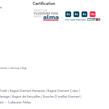
Certification
e:
tacter |
site-map |
blog
Ovale
|
Bague Diamant Marquise
|
Bague Diamant Coeur
|
ariage
|
Bague de fiançailles
|
Boucles D’oreilles Diamant
|
ant
–
Collection Perles