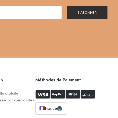
S'ABONNER
on
Méthodes de Paiement
lle gratuite
ée par spécialistes
France