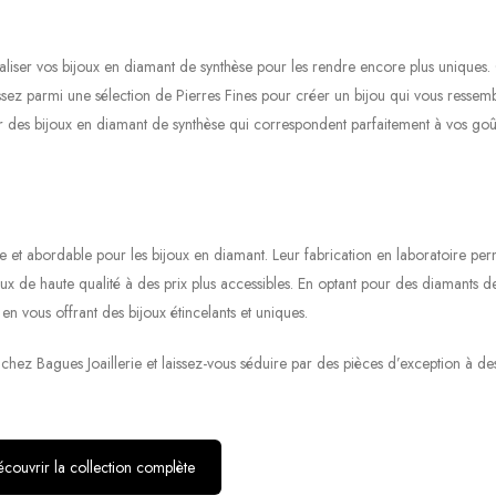
naliser vos bijoux en diamant de synthèse pour les rendre encore plus uniques
armi une sélection de Pierres Fines pour créer un bijou qui vous ressemb
r des bijoux en diamant de synthèse qui correspondent parfaitement à vos goût
e et abordable pour les bijoux en diamant. Leur fabrication en laboratoire pe
oux de haute qualité à des prix plus accessibles. En optant pour des diamants d
en vous offrant des bijoux étincelants et uniques.
hez Bagues Joaillerie et laissez-vous séduire par des pièces d’exception à des
couvrir la collection complète