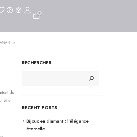
0
IAMANT »
RECHERCHER
entent de
t être
RECENT POSTS
Bijoux en diamant : l’élégance
éternelle
ux