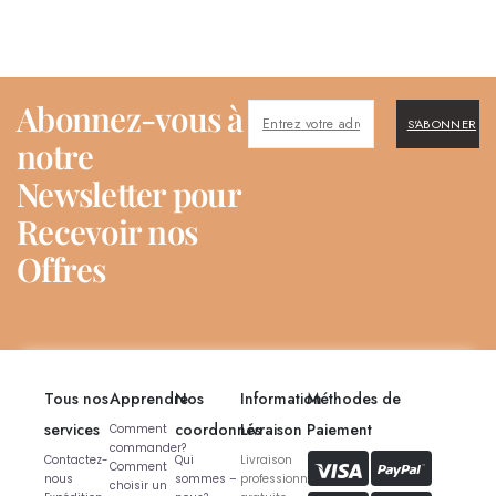
Abonnez-vous à
S'ABONNER
notre
Newsletter pour
Recevoir nos
Offres
Tous nos
Apprendre
Nos
Information
Méthodes de
services
coordonnés
Livraison
Paiement
Comment
commander?
Contactez-
Qui
Livraison
Comment
nous
sommes –
professionnelle
choisir un