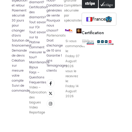
Expédition
nous?
gratuite
diamant?
et retour
Conditions
Complètement
Certification
Paiement
générales
sécurisée
des
sécurisé
de vente
par
diamants?
France
30 jours
Pourquoi
spécialistes
Tout savoir
pour
nous
sur l’Or
changer
choisir?
Certification
Tout savoir
d’avis
Partenariats
sur la
Solution de
Droit
Si vous
Platine
financement
d’echange
commandez
Comment
Demande
de 10 ans
le:
mesurer le
de devis
Garantie 1
Friday 07
tour?
Création
ans
August
Maintenance
sur
Témoignages
2026
Bijoux
mesure
clients
vous le
Faqs –
votre
recevrez
Questions
compte
le:
Frequentes
Suivi de
Friday 14
Video –
commande
August
Fabrication
2026
des
bagues
Video
Reportage