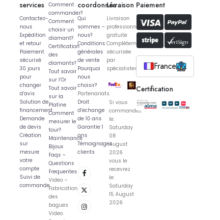
services
coordonnés
Livraison
Paiement
Comment
commander?
Contactez-
Qui
Livraison
Comment
nous
sommes –
professionnelle
choisir un
Expédition
nous?
gratuite
diamant?
et retour
Conditions
Complètement
Certification
Paiement
générales
sécurisée
des
sécurisé
de vente
par
diamants?
France
30 jours
Pourquoi
spécialistes
Tout savoir
pour
nous
sur l’Or
changer
choisir?
Certification
Tout savoir
d’avis
Partenariats
sur la
Solution de
Droit
Si vous
Platine
financement
d’echange
commandez
Comment
Demande
de 10 ans
le:
mesurer le
de devis
Garantie 1
Saturday
tour?
Création
ans
08
Maintenance
sur
Témoignages
August
Bijoux
mesure
clients
2026
Faqs –
votre
vous le
Questions
compte
recevrez
Frequentes
Suivi de
le:
Video –
commande
Saturday
Fabrication
15 August
des
2026
bagues
Video