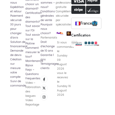
nous
sommes –
professionnelle
choisir un
Expédition
nous?
gratuite
diamant?
et retour
Conditions
Complètement
Certification
Paiement
générales
sécurisée
des
sécurisé
de vente
par
diamants?
France
30 jours
Pourquoi
spécialistes
Tout savoir
pour
nous
sur l’Or
changer
choisir?
Certification
Tout savoir
d’avis
Partenariats
sur la
Solution de
Droit
Si vous
Platine
financement
d’echange
commandez
Comment
Demande
de 10 ans
le:
mesurer le
de devis
Garantie 1
Sunday
tour?
Création
ans
09
Maintenance
sur
Témoignages
August
Bijoux
mesure
clients
2026
Faqs –
votre
vous le
Questions
compte
recevrez
Frequentes
Suivi de
le:
Video –
commande
Sunday 16
Fabrication
August
des
2026
bagues
Video
Reportage