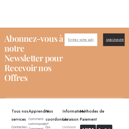
Abonnez-vous à
S'ABONNER
notre
Newsletter pour
Recevoir nos
Offres
Tous nos
Apprendre
Nos
Information
Méthodes de
services
coordonnés
Livraison
Paiement
Comment
commander?
Contactez-
Qui
Livraison
Comment