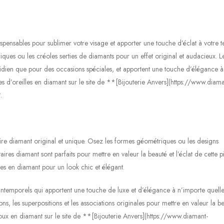
ispensables pour sublimer votre visage et apporter une touche d’éclat à votre t
iques ou les créoles serties de diamants pour un effet original et audacieux. L
otidien que pour des occasions spéciales, et apportent une touche d’élégance à
s d’oreilles en diamant sur le site de **[Bijouterie Anvers](https://www.diama
.
aire diamant original et unique. Osez les formes géométriques ou les designs
ires diamant sont parfaits pour mettre en valeur la beauté et l’éclat de cette p
ues en diamant pour un look chic et élégant.
intemporels qui apportent une touche de luxe et d’élégance à n’importe quelle
s, les superpositions et les associations originales pour mettre en valeur la be
oux en diamant sur le site de **[Bijouterie Anvers](https://www.diamant-