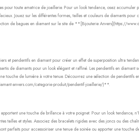
s pour toute amatrice de joaillerie. Pour un look tendance, osez accumuler p
acieux. Jouez sur les différentes formes, tailles et couleurs de diamants pour 
ction de bagues en diamant sur le site de **[Bijouterie Anvers](https://www.
iers et pendentifs en diamant pour créer un effet de superposition ultra tendan
sertis de diamants pour un look élégant et raffiné. Les pendentifs en diamant s
 une touche de lumière à votre tenue. Découvrez une sélection de pendentifs e
diamant-anvers.com/categorie-produit/pendentif-joaillerie/)**.
 apportent une touche de brillance à votre poignet. Pour un look tendance, n’
tes tailles et styles. Associez des bracelets rigides avec des joncs ou des chaî
sont parfaits pour accessoiriser une tenue de soirée ou apporter une touche d