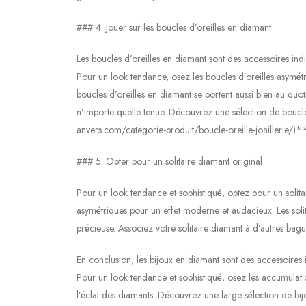
### 4. Jouer sur les boucles d’oreilles en diamant
Les boucles d’oreilles en diamant sont des accessoires ind
Pour un look tendance, osez les boucles d’oreilles asymétr
boucles d’oreilles en diamant se portent aussi bien au qu
n’importe quelle tenue. Découvrez une sélection de boucle
anvers.com/categorie-produit/boucle-oreille-joaillerie/)**
### 5. Opter pour un solitaire diamant original
Pour un look tendance et sophistiqué, optez pour un solit
asymétriques pour un effet moderne et audacieux. Les solita
précieuse. Associez votre solitaire diamant à d’autres bag
En conclusion, les bijoux en diamant sont des accessoires 
Pour un look tendance et sophistiqué, osez les accumulation
l’éclat des diamants. Découvrez une large sélection de bij