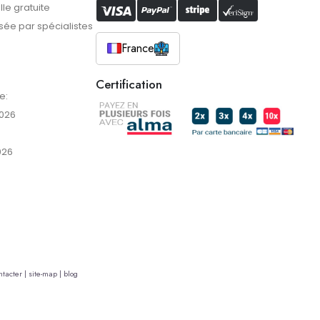
lle gratuite
ée par spécialistes
France
Certification
e:
2026
026
tacter |
site-map |
blog