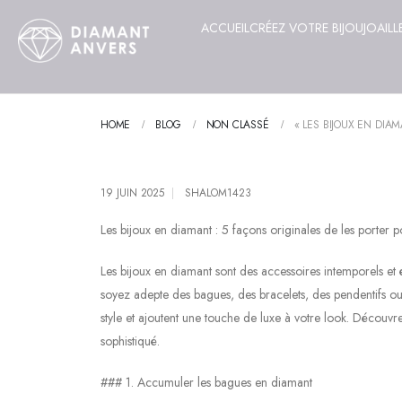
ACCUEIL
CRÉEZ VOTRE BIJOU
JOAILL
HOME
BLOG
NON CLASSÉ
« LES BIJOUX EN DIA
19 JUIN 2025
SHALOM1423
Les bijoux en diamant : 5 façons originales de les porter 
Les bijoux en diamant sont des accessoires intemporels et
soyez adepte des bagues, des bracelets, des pendentifs ou 
style et ajoutent une touche de luxe à votre look. Découv
sophistiqué.
### 1. Accumuler les bagues en diamant