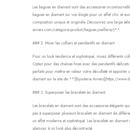
Les bagues en diamant sont des accessoires incontournable
bagues en diamant sur vos doigts pour un effet chic et aud
composition unique et originale. Découvrez une large séle
anvers.com/categorie-produit/bagues-joaillerie/)**.
### 2. Mixer les colliers et pendentifs en diamant
Pour un look tendance et sophistiqué, mixez différents coll
Optez pour des chaînes fines avec des pendentifs délicats 
parfaits pour mettre en valeur votre décolleté et apporter
diamant sur le site de **[Bijouterie Anvers](https://www.
### 3. Superposer les bracelets en diamant
Les bracelets en diamant sont des accessoires élégants qui
pas à superposer plusieurs bracelets en diamant de différen
un effet moderne et sophistiqué. Les bracelets en diamant 
glamour à un look plus décontracté.