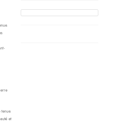
enue.
es
nt-
ierre
 tenue.
auté et