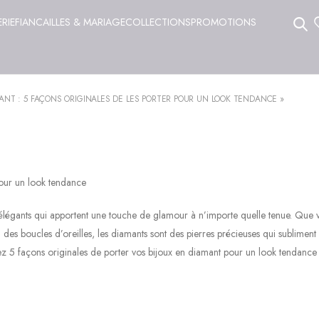
ERIE
FIANCAILLES & MARIAGE
COLLECTIONS
PROMOTIONS
MANT : 5 FAÇONS ORIGINALES DE LES PORTER POUR UN LOOK TENDANCE »
pour un look tendance
 élégants qui apportent une touche de glamour à n’importe quelle tenue. Que 
des boucles d’oreilles, les diamants sont des pierres précieuses qui subliment
rez 5 façons originales de porter vos bijoux en diamant pour un look tendance 