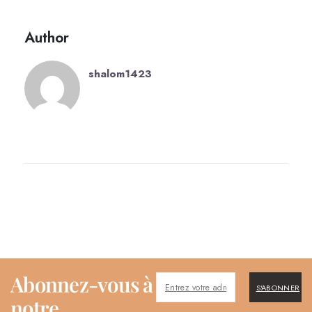
Author
shalom1423
Abonnez-vous à
S'ABONNER
notre