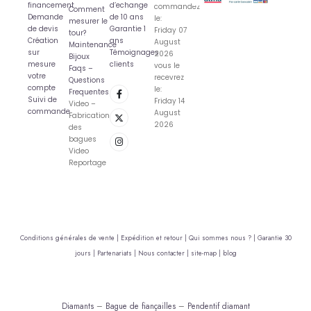
financement
d’echange
commandez
Comment
Demande
de 10 ans
le:
mesurer le
de devis
Garantie 1
Friday 07
tour?
Création
ans
August
Maintenance
sur
Témoignages
2026
Bijoux
mesure
clients
vous le
Faqs –
votre
recevrez
Questions
compte
le:
Frequentes
Suivi de
Friday 14
Video –
commande
August
Fabrication
2026
des
bagues
Video
Reportage
Conditions générales de vente |
Expédition et retour |
Qui sommes nous ? |
Garantie 30
jours |
Partenariats |
Nous contacter |
site-map |
blog
Diamants
–
Bague de fiançailles
–
Pendentif diamant