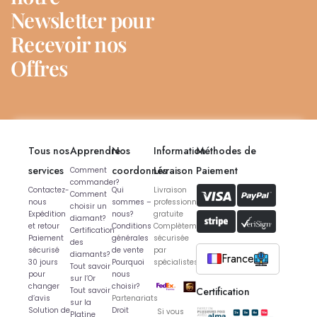
Newsletter pour
Recevoir nos
Offres
Tous nos
Apprendre
Nos
Information
Méthodes de
services
coordonnés
Livraison
Paiement
Comment
commander?
Contactez-
Qui
Livraison
Comment
nous
sommes –
professionnelle
choisir un
Expédition
nous?
gratuite
diamant?
et retour
Conditions
Complètement
Certification
Paiement
générales
sécurisée
des
sécurisé
de vente
par
diamants?
France
30 jours
Pourquoi
spécialistes
Tout savoir
pour
nous
sur l’Or
changer
choisir?
Certification
Tout savoir
d’avis
Partenariats
sur la
Solution de
Droit
Si vous
Platine