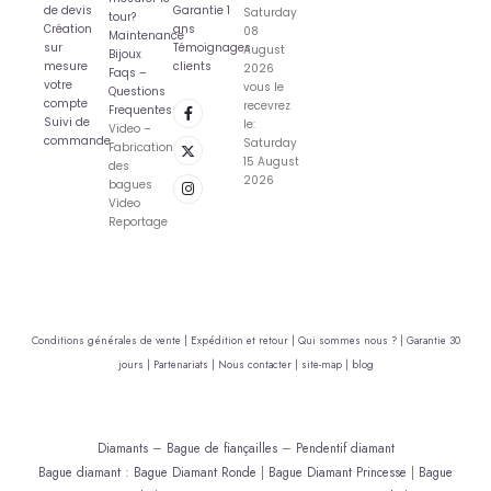
de devis
Garantie 1
Saturday
tour?
Création
ans
08
Maintenance
sur
Témoignages
August
Bijoux
mesure
clients
2026
Faqs –
votre
vous le
Questions
compte
recevrez
Frequentes
Suivi de
le:
Video –
commande
Saturday
Fabrication
15 August
des
2026
bagues
Video
Reportage
Conditions générales de vente |
Expédition et retour |
Qui sommes nous ? |
Garantie 30
jours |
Partenariats |
Nous contacter |
site-map |
blog
Diamants
–
Bague de fiançailles
–
Pendentif diamant
Bague diamant
:
Bague Diamant Ronde
|
Bague Diamant Princesse
|
Bague