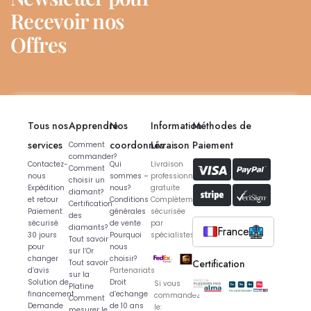
Recevoir nos
Offres
Tous nos
Apprendre
Nos
Information
Méthodes de
services
coordonnés
Livraison
Paiement
Comment
commander?
Contactez-
Qui
Livraison
Comment
nous
sommes –
professionnelle
choisir un
Expédition
nous?
gratuite
diamant?
et retour
Conditions
Complètement
Certification
Paiement
générales
sécurisée
des
sécurisé
de vente
par
diamants?
France
30 jours
Pourquoi
spécialistes
Tout savoir
pour
nous
sur l’Or
changer
choisir?
Certification
Tout savoir
d’avis
Partenariats
sur la
Solution de
Droit
Si vous
Platine
financement
d’echange
commandez
Comment
Demande
de 10 ans
le:
mesurer le