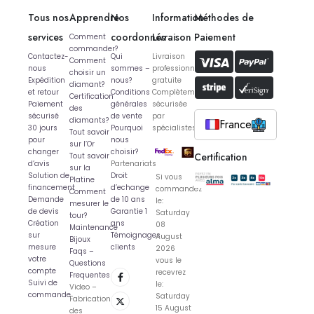
Tous nos
Apprendre
Nos
Information
Méthodes de
services
coordonnés
Livraison
Paiement
Comment
commander?
Contactez-
Qui
Livraison
Comment
nous
sommes –
professionnelle
choisir un
Expédition
nous?
gratuite
diamant?
et retour
Conditions
Complètement
Certification
Paiement
générales
sécurisée
des
sécurisé
de vente
par
diamants?
France
30 jours
Pourquoi
spécialistes
Tout savoir
pour
nous
sur l’Or
changer
choisir?
Certification
Tout savoir
d’avis
Partenariats
sur la
Solution de
Droit
Si vous
Platine
financement
d’echange
commandez
Comment
Demande
de 10 ans
le:
mesurer le
de devis
Garantie 1
Saturday
tour?
Création
ans
08
Maintenance
sur
Témoignages
August
Bijoux
mesure
clients
2026
Faqs –
votre
vous le
Questions
compte
recevrez
Frequentes
Suivi de
le:
Video –
commande
Saturday
Fabrication
15 August
des