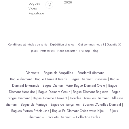
2026
bagues
Video
Reportage
Conditions générales de vente |
Expédition et retour |
Qui sommes nous ? |
Garantie 30
jours |
Partenariats |
Nous contacter |
site-map |
blog
Diamants
–
Bague de fiançailles
–
Pendentif diamant
Bague diamant
:
Bague Diamant Ronde
|
Bague Diamant Princesse
|
Bague
Diamant Emeraude
|
Bague Diamant Poire
Bague Diamant Ovale
|
Bague
Diamant Marquise
|
Bague Diamant Coeur
|
Bague Diamant Baguette
|
Bague
Trilogie Diamant
|
Bague Homme Diamant
|
Boucles D’oreilles Diamant
|
Alliance
diamant
|
Bague de Mariage
|
Bague de fiançailles
|
Boucles D’oreilles Diamant
|
Bagues Pierres Précieuses
|
Bague En Diamant
Créez votre bijou
–
Bijoux
diamant
–
Bracelets Diamant
–
Collection Perles