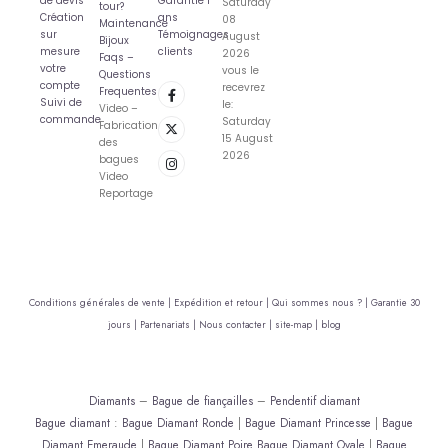
de devis
Garantie 1
Saturday
tour?
Création
ans
08
Maintenance
sur
Témoignages
August
Bijoux
mesure
clients
2026
Faqs –
votre
vous le
Questions
compte
recevrez
Frequentes
Suivi de
le:
Video –
commande
Saturday
Fabrication
15 August
des
2026
bagues
Video
Reportage
Conditions générales de vente |
Expédition et retour |
Qui sommes nous ? |
Garantie 30
jours |
Partenariats |
Nous contacter |
site-map |
blog
Diamants
–
Bague de fiançailles
–
Pendentif diamant
Bague diamant
:
Bague Diamant Ronde
|
Bague Diamant Princesse
|
Bague
Diamant Emeraude
|
Bague Diamant Poire
Bague Diamant Ovale
|
Bague