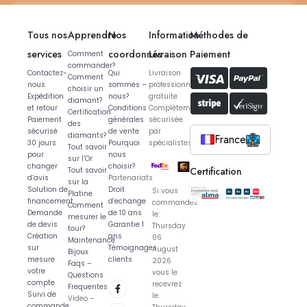
Tous nos
Apprendre
Nos
Information
Méthodes de
services
coordonnés
Livraison
Paiement
Comment
commander?
Contactez-
Qui
Livraison
Comment
nous
sommes –
professionnelle
choisir un
Expédition
nous?
gratuite
diamant?
et retour
Conditions
Complètement
Certification
Paiement
générales
sécurisée
des
sécurisé
de vente
par
diamants?
France
30 jours
Pourquoi
spécialistes
Tout savoir
pour
nous
sur l’Or
changer
choisir?
Certification
Tout savoir
d’avis
Partenariats
sur la
Solution de
Droit
Si vous
Platine
financement
d’echange
commandez
Comment
Demande
de 10 ans
le:
mesurer le
de devis
Garantie 1
Thursday
tour?
Création
ans
06
Maintenance
sur
Témoignages
August
Bijoux
mesure
clients
2026
Faqs –
votre
vous le
Questions
compte
recevrez
Frequentes
Suivi de
le:
Video –
commande