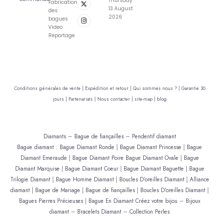
Thursday
Fabrication
13 August
des
2026
bagues
Video
Reportage
Conditions générales de vente |
Expédition et retour |
Qui sommes nous ? |
Garantie 30
jours |
Partenariats |
Nous contacter |
site-map |
blog
Diamants
–
Bague de fiançailles
–
Pendentif diamant
Bague diamant
:
Bague Diamant Ronde
|
Bague Diamant Princesse
|
Bague
Diamant Emeraude
|
Bague Diamant Poire
Bague Diamant Ovale
|
Bague
Diamant Marquise
|
Bague Diamant Coeur
|
Bague Diamant Baguette
|
Bague
Trilogie Diamant
|
Bague Homme Diamant
|
Boucles D’oreilles Diamant
|
Alliance
diamant
|
Bague de Mariage
|
Bague de fiançailles
|
Boucles D’oreilles Diamant
|
Bagues Pierres Précieuses
|
Bague En Diamant
Créez votre bijou
–
Bijoux
diamant
–
Bracelets Diamant
–
Collection Perles