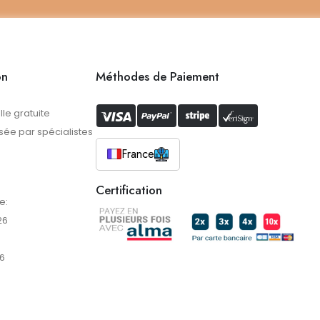
on
Méthodes de Paiement
lle gratuite
ée par spécialistes
France
Certification
e:
26
6