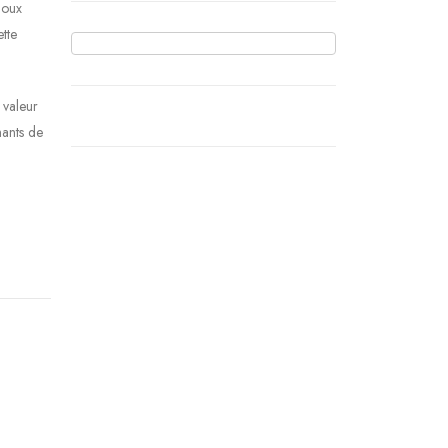
joux
tte
 valeur
mants de