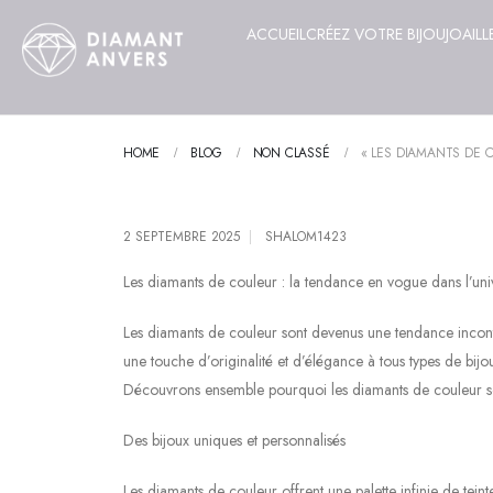
ACCUEIL
CRÉEZ VOTRE BIJOU
JOAILL
HOME
BLOG
NON CLASSÉ
« LES DIAMANTS DE C
2 SEPTEMBRE 2025
SHALOM1423
Les diamants de couleur : la tendance en vogue dans l’uni
Les diamants de couleur sont devenus une tendance incont
une touche d’originalité et d’élégance à tous types de bijo
Découvrons ensemble pourquoi les diamants de couleur son
Des bijoux uniques et personnalisés
Les diamants de couleur offrent une palette infinie de tein