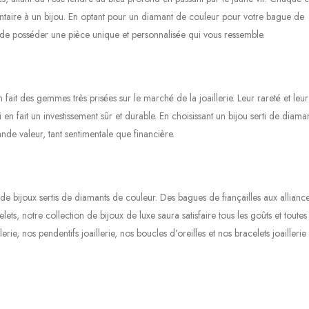
taire à un bijou. En optant pour un diamant de couleur pour votre bague de
sûr de posséder une pièce unique et personnalisée qui vous ressemble.
ait des gemmes très prisées sur le marché de la joaillerie. Leur rareté et leu
en fait un investissement sûr et durable. En choisissant un bijou serti de diama
de valeur, tant sentimentale que financière.
e bijoux sertis de diamants de couleur. Des bagues de fiançailles aux allianc
elets, notre collection de bijoux de luxe saura satisfaire tous les goûts et toutes 
erie, nos pendentifs joaillerie, nos boucles d’oreilles et nos bracelets joaillerie