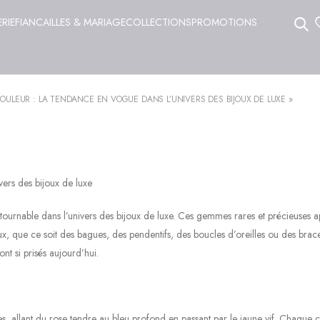
ERIE
FIANCAILLES & MARIAGE
COLLECTIONS
PROMOTIONS
OULEUR : LA TENDANCE EN VOGUE DANS L’UNIVERS DES BIJOUX DE LUXE »
vers des bijoux de luxe
ournable dans l’univers des bijoux de luxe. Ces gemmes rares et précieuses a
ux, que ce soit des bagues, des pendentifs, des boucles d’oreilles ou des brace
t si prisés aujourd’hui.
tes, allant du rose tendre au bleu profond en passant par le jaune vif. Chaque 