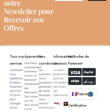
notre
Newsletter pour
Recevoir nos
Offres
Tous nos
Apprendre
Nos
Information
Méthodes de
services
coordonnés
Livraison
Paiement
Comment
commander?
Contactez-
Qui
Livraison
Comment
nous
sommes –
professionnelle
choisir un
Expédition
nous?
gratuite
diamant?
et retour
Conditions
Complètement
Certification
Paiement
générales
sécurisée
des
sécurisé
de vente
par
diamants?
France
30 jours
Pourquoi
spécialistes
Tout savoir
pour
nous
sur l’Or
changer
choisir?
Certification
Tout savoir
d’avis
Partenariats
sur la