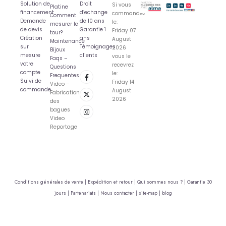
Solution de
Droit
Si vous
Platine
financement
d’echange
commandez
Comment
Demande
de 10 ans
le:
mesurer le
de devis
Garantie 1
Friday 07
tour?
Création
ans
August
Maintenance
sur
Témoignages
2026
Bijoux
mesure
clients
vous le
Faqs –
votre
recevrez
Questions
compte
le:
Frequentes
Suivi de
Friday 14
Video –
commande
August
Fabrication
2026
des
bagues
Video
Reportage
Conditions générales de vente |
Expédition et retour |
Qui sommes nous ? |
Garantie 30
jours |
Partenariats |
Nous contacter |
site-map |
blog