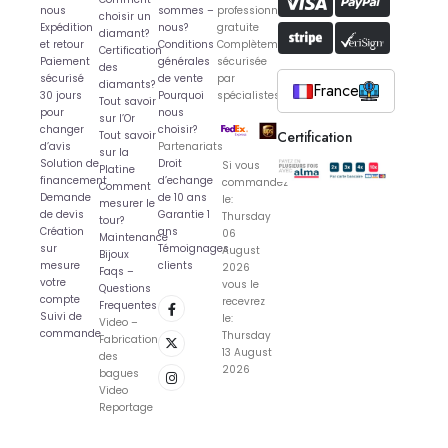
nous
sommes –
professionnelle
choisir un
Expédition
nous?
gratuite
diamant?
et retour
Conditions
Complètement
Certification
Paiement
générales
sécurisée
des
sécurisé
de vente
par
diamants?
France
30 jours
Pourquoi
spécialistes
Tout savoir
pour
nous
sur l’Or
changer
choisir?
Certification
Tout savoir
d’avis
Partenariats
sur la
Solution de
Droit
Si vous
Platine
financement
d’echange
commandez
Comment
Demande
de 10 ans
le:
mesurer le
de devis
Garantie 1
Thursday
tour?
Création
ans
06
Maintenance
sur
Témoignages
August
Bijoux
mesure
clients
2026
Faqs –
votre
vous le
Questions
compte
recevrez
Frequentes
Suivi de
le:
Video –
commande
Thursday
Fabrication
13 August
des
2026
bagues
Video
Reportage