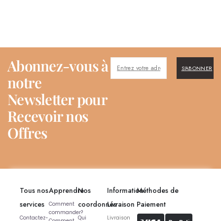
Abonnez-vous à
S'ABONNER
notre
Newsletter pour
Recevoir nos
Offres
Tous nos
Apprendre
Nos
Information
Méthodes de
services
coordonnés
Livraison
Paiement
Comment
commander?
Contactez-
Qui
Livraison
Comment