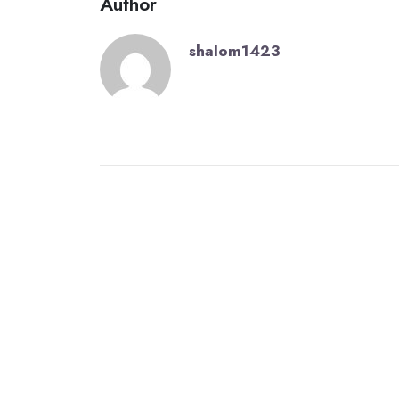
Author
shalom1423