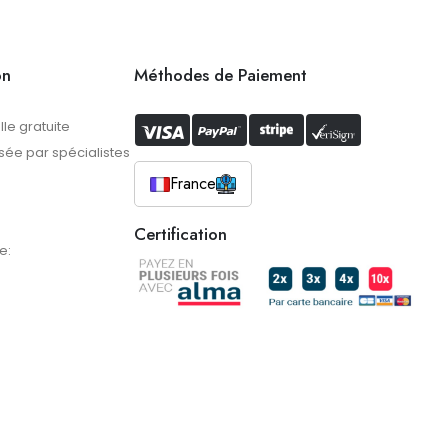
on
Méthodes de Paiement
lle gratuite
ée par spécialistes
France
Certification
e: