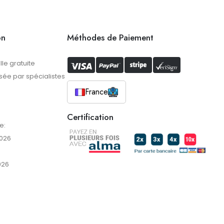
on
Méthodes de Paiement
lle gratuite
ée par spécialistes
France
Certification
e:
2026
026