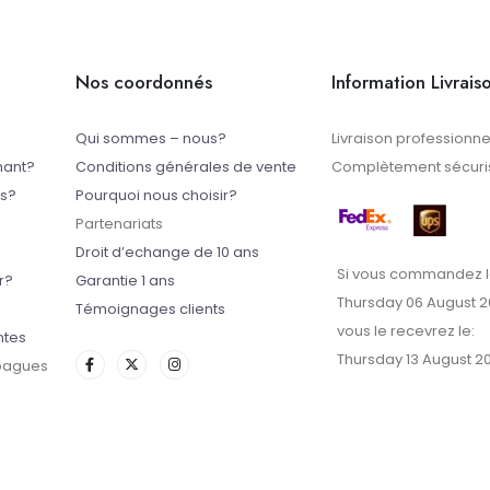
Nos coordonnés
Information Livrais
Qui sommes – nous?
Livraison professionne
mant?
Conditions générales de vente
Complètement sécuris
ts?
Pourquoi nous choisir?
Partenariats
Droit d’echange de 10 ans
Si vous commandez l
r?
Garantie 1 ans
Thursday 06 August 
Témoignages clients
vous le recevrez le:
ntes
Thursday 13 August 2
 bagues