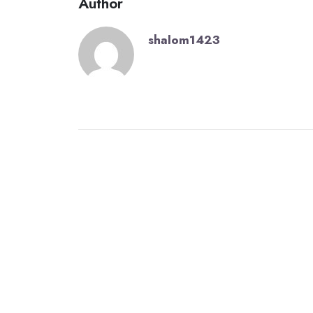
Author
shalom1423