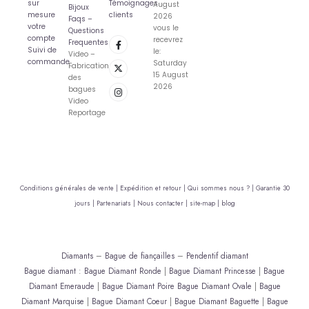
sur
Témoignages
August
Bijoux
mesure
clients
2026
Faqs –
votre
vous le
Questions
compte
recevrez
Frequentes
Suivi de
le:
Video –
commande
Saturday
Fabrication
15 August
des
2026
bagues
Video
Reportage
Conditions générales de vente |
Expédition et retour |
Qui sommes nous ? |
Garantie 30
jours |
Partenariats |
Nous contacter |
site-map |
blog
Diamants
–
Bague de fiançailles
–
Pendentif diamant
Bague diamant
:
Bague Diamant Ronde
|
Bague Diamant Princesse
|
Bague
Diamant Emeraude
|
Bague Diamant Poire
Bague Diamant Ovale
|
Bague
Diamant Marquise
|
Bague Diamant Coeur
|
Bague Diamant Baguette
|
Bague