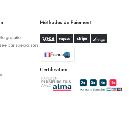
on
Méthodes de Paiement
lle gratuite
ée par spécialistes
France
Certification
e: