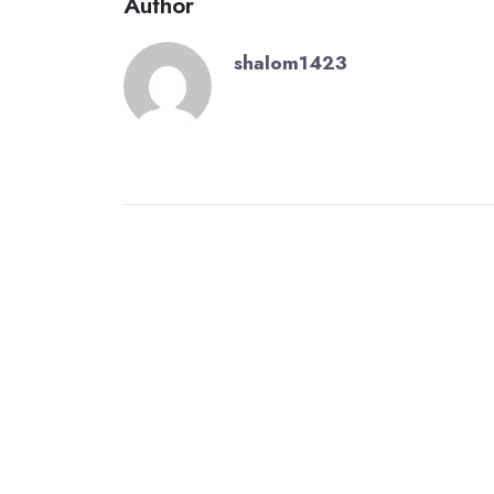
Author
shalom1423