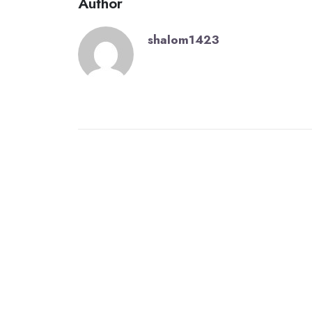
Author
shalom1423