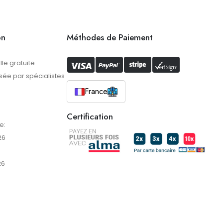
on
Méthodes de Paiement
lle gratuite
ée par spécialistes
France
Certification
e:
26
26