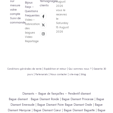
sur
Témoignages
August
Bijoux
mesure
clients
2026
Faqs –
votre
vous le
Questions
compte
recevrez
Frequentes
Suivi de
le:
Video –
commande
Saturday
Fabrication
15 August
des
2026
bagues
Video
Reportage
Conditions générales de vente |
Expédition et retour |
Qui sommes nous ? |
Garantie 30
jours |
Partenariats |
Nous contacter |
site-map |
blog
Diamants
–
Bague de fiançailles
–
Pendentif diamant
Bague diamant
:
Bague Diamant Ronde
|
Bague Diamant Princesse
|
Bague
Diamant Emeraude
|
Bague Diamant Poire
Bague Diamant Ovale
|
Bague
Diamant Marquise
|
Bague Diamant Coeur
|
Bague Diamant Baguette
|
Bague