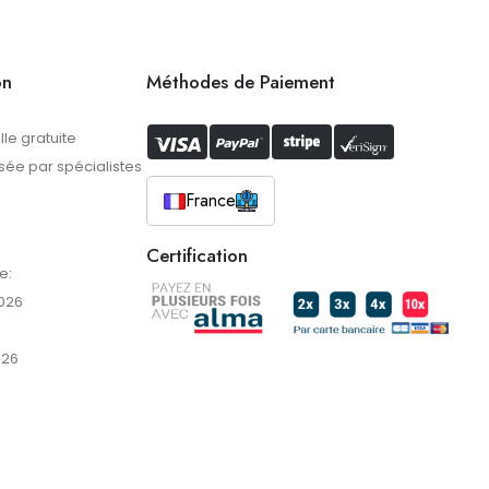
on
Méthodes de Paiement
lle gratuite
ée par spécialistes
France
Certification
e:
026
026