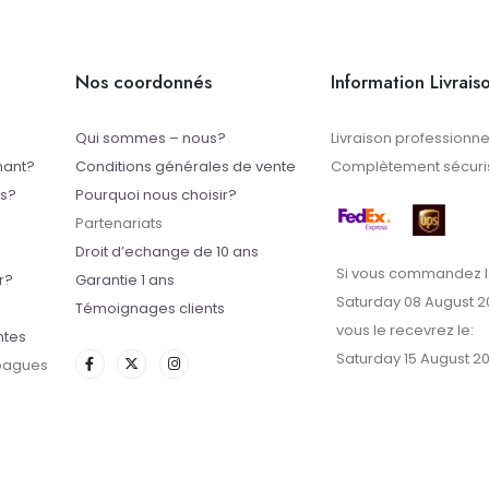
Nos coordonnés
Information Livrais
Qui sommes – nous?
Livraison professionne
mant?
Conditions générales de vente
Complètement sécuris
ts?
Pourquoi nous choisir?
Partenariats
Droit d’echange de 10 ans
Si vous commandez l
r?
Garantie 1 ans
Saturday 08 August 2
Témoignages clients
vous le recevrez le:
ntes
Saturday 15 August 2
 bagues