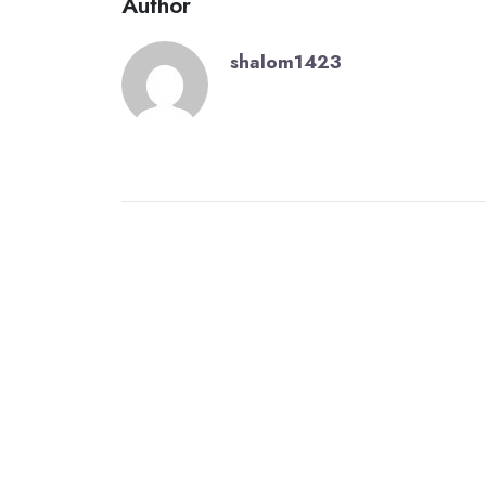
Author
shalom1423