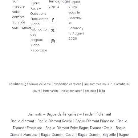
sur
Témoignages
August
Bijoux
mesure
clients
2026
Faqs –
votre
vous le
Questions
compte
recevrez
Frequentes
Suivi de
le:
Video –
commande
Saturday
Fabrication
15 August
des
2026
bagues
Video
Reportage
Conditions générales de vente |
Expédition et retour |
Qui sommes nous ? |
Garantie 30
jours |
Partenariats |
Nous contacter |
site-map |
blog
Diamants
–
Bague de fiançailles
–
Pendentif diamant
Bague diamant
:
Bague Diamant Ronde
|
Bague Diamant Princesse
|
Bague
Diamant Emeraude
|
Bague Diamant Poire
Bague Diamant Ovale
|
Bague
Diamant Marquise
|
Bague Diamant Coeur
|
Bague Diamant Baguette
|
Bague