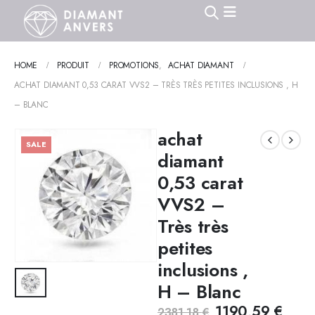
HOME
PRODUIT
PROMOTIONS
,
ACHAT DIAMANT
ACHAT DIAMANT 0,53 CARAT VVS2 – TRÈS TRÈS PETITES INCLUSIONS , H
– BLANC
achat
SALE
diamant
0,53 carat
VVS2 –
Très très
petites
inclusions ,
H – Blanc
1190,59
€
2381,18
€