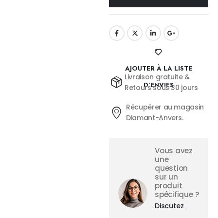
AJOUTER À LA LISTE
Livraison gratuite &
D’ENVIES
Retours sous 30 jours
Récupérer au magasin
Diamant-Anvers.
Vous avez
une
question
sur un
produit
spécifique ?
Discutez