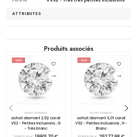
ATTRIBUTES
Produits associés
SALE
SALE
ACHAT DIAMANT
ACHAT DIAMANT
achat diamant 2,52 carat
achat diamant 3,01 carat
VS2 - Petites inclusions , G
VS2 - Petites inclusions , H -
- Très blanc
Blanc
19901,70
€
25277,98
€
39803,40
€
50555,96
€