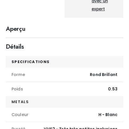
avec un
expert
Aperçu
Détails
SPECIFICATIONS
Forme
Rond Brillant
Poids
0.53
METALS
Couleur
H - Blanc
Pureté
VVS2 - Très très petites inclusions