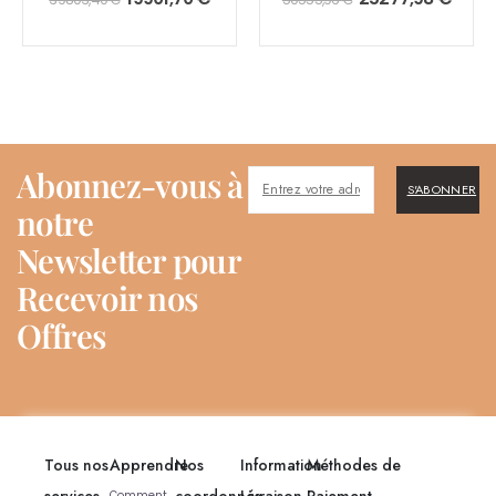
Abonnez-vous à
S'ABONNER
notre
Newsletter pour
Recevoir nos
Offres
Tous nos
Apprendre
Nos
Information
Méthodes de
services
coordonnés
Livraison
Paiement
Comment