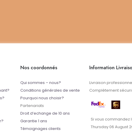
Nos coordonnés
Information Livrais
Qui sommes – nous?
Livraison professionne
mant?
Conditions générales de vente
Complètement sécuris
ts?
Pourquoi nous choisir?
Partenariats
Droit d’echange de 10 ans
Si vous commandez l
r?
Garantie 1 ans
Thursday 06 August 
Témoignages clients