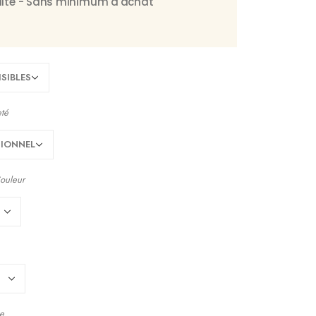
tuite - Sans minimum d'achat
eté
ouleur
e