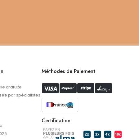
on
Méthodes de Paiement
lle gratuite
ée par spécialistes
France
Certification
e:
2026