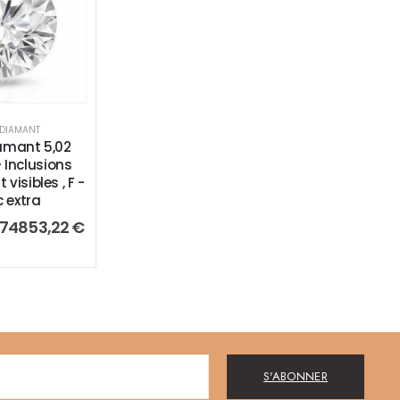
 DIAMANT
amant 5,02
- Inclusions
 visibles , F -
c extra
74853,22
€
S'ABONNER