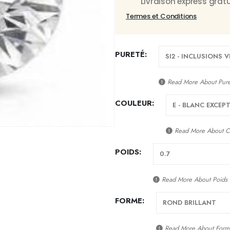
Livraison express gra
Termes et Conditions
PURETÉ
Read More About
Pur
COULEUR
Read More About
C
POIDS
Read More About
Poids
FORME
Read More About
Form