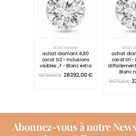
ACHAT DIAMANT
ACHAT D
achat diamant 4,80
achat dia
carat SI2 - Inclusions
carat SI1 -
visibles , F - Blanc extra
difficilement 
Blanc 
28392,00
€
56784,00
€
3
66175,20
€
Abonnez-vous à notre News