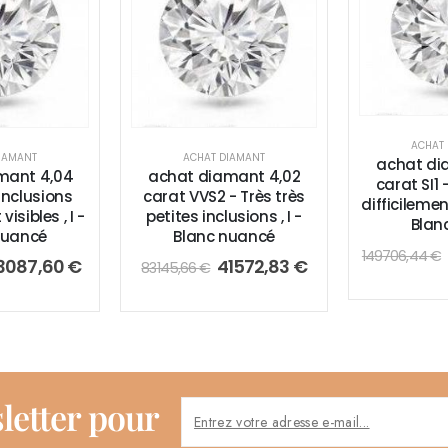
ACHAT
IAMANT
ACHAT DIAMANT
achat di
mant 4,04
achat diamant 4,02
carat SI1 
 Inclusions
carat VVS2 - Très très
difficilement
visibles , I -
petites inclusions , I -
Blan
nuancé
Blanc nuancé
149706,44
€
3087,60
€
41572,83
€
83145,66
€
letter pour