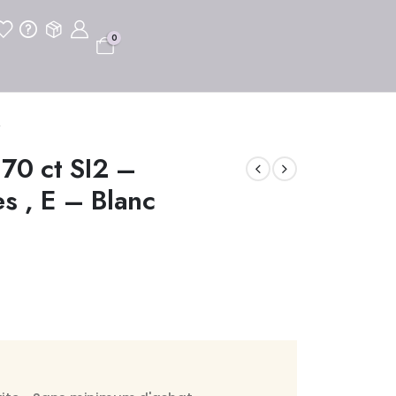
0
70 ct SI2 –
es , E – Blanc