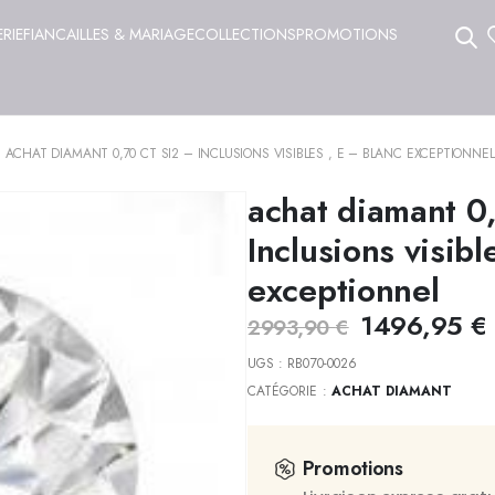
ERIE
FIANCAILLES & MARIAGE
COLLECTIONS
PROMOTIONS
ACHAT DIAMANT 0,70 CT SI2 – INCLUSIONS VISIBLES , E – BLANC EXCEPTIONNEL
achat diamant 0,
Inclusions visibl
exceptionnel
1496,95
€
2993,90
€
UGS :
RB070-0026
CATÉGORIE :
ACHAT DIAMANT
Promotions