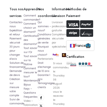
Tous nos
Apprendre
Nos
Information
Méthodes de
services
coordonnés
Livraison
Paiement
Comment
commander?
Contactez-
Qui
Livraison
Comment
nous
sommes –
professionnelle
choisir un
Expédition
nous?
gratuite
diamant?
et retour
Conditions
Complètement
Certification
Paiement
générales
sécurisée
des
sécurisé
de vente
par
diamants?
France
30 jours
Pourquoi
spécialistes
Tout savoir
pour
nous
sur l’Or
changer
choisir?
Certification
Tout savoir
d’avis
Partenariats
sur la
Solution de
Droit
Si vous
Platine
financement
d’echange
commandez
Comment
Demande
de 10 ans
le:
mesurer le
de devis
Garantie 1
Thursday
tour?
Création
ans
06
Maintenance
sur
Témoignages
August
Bijoux
mesure
clients
2026
Faqs –
votre
vous le
Questions
compte
recevrez
Frequentes
Suivi de
le:
Video –
commande
Thursday
Fabrication