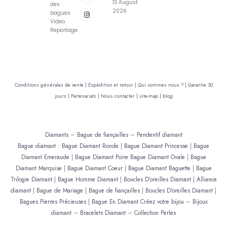
13 August
des
2026
bagues
Video
Reportage
Conditions générales de vente |
Expédition et retour |
Qui sommes nous ? |
Garantie 30
jours |
Partenariats |
Nous contacter |
site-map |
blog
Diamants
–
Bague de fiançailles
–
Pendentif diamant
Bague diamant
:
Bague Diamant Ronde
|
Bague Diamant Princesse
|
Bague
Diamant Emeraude
|
Bague Diamant Poire
Bague Diamant Ovale
|
Bague
Diamant Marquise
|
Bague Diamant Coeur
|
Bague Diamant Baguette
|
Bague
Trilogie Diamant
|
Bague Homme Diamant
|
Boucles D’oreilles Diamant
|
Alliance
diamant
|
Bague de Mariage
|
Bague de fiançailles
|
Boucles D’oreilles Diamant
|
Bagues Pierres Précieuses
|
Bague En Diamant
Créez votre bijou
–
Bijoux
diamant
–
Bracelets Diamant
–
Collection Perles