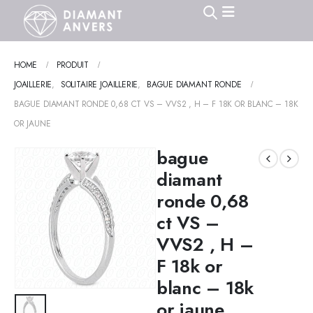
HOME
PRODUIT
JOAILLERIE
,
SOLITAIRE JOAILLERIE
,
BAGUE DIAMANT RONDE
BAGUE DIAMANT RONDE 0,68 CT VS – VVS2 , H – F 18K OR BLANC – 18K
OR JAUNE
bague
diamant
ronde 0,68
ct VS –
VVS2 , H –
F 18k or
blanc – 18k
or jaune