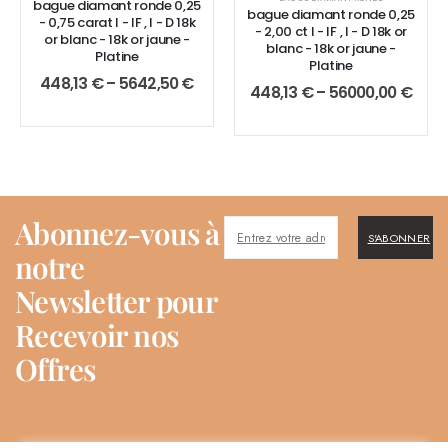
bague diamant ronde 0,25
bague diamant ronde 0,25
- 0,75 carat I - IF , I - D 18k
- 2,00 ct I - IF , I - D 18k or
or blanc - 18k or jaune -
blanc - 18k or jaune -
Platine
Platine
448,13
€
–
5642,50
€
448,13
€
–
56000,00
€
Abonnez-vous à
S'ABONNER
notre
Newsletter pour
Recevoir nos
Offres