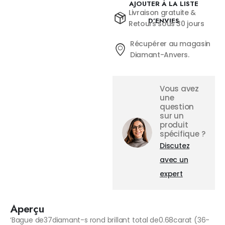
AJOUTER À LA LISTE
Livraison gratuite &
D’ENVIES
Retours sous 30 jours
Récupérer au magasin
Diamant-Anvers.
Vous avez
une
question
sur un
produit
spécifique ?
Discutez
avec un
expert
Aperçu
‘Bague de37diamant-s rond brillant total de0.68carat (36-