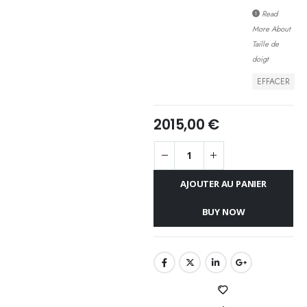
Read
More About
Taille de
doigt
EFFACER
2015,00
€
AJOUTER AU PANIER
BUY NOW