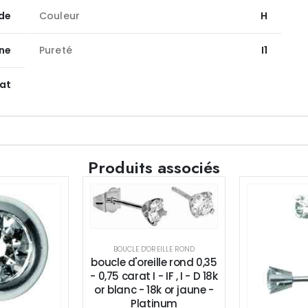
de
Couleur
H
une
Pureté
I1
rat
Produits associés
BOUCLE D'OREILLE ROND
boucle d'oreille rond 0,35
- 0,75 carat I - IF , I - D 18k
or blanc - 18k or jaune -
Platinum