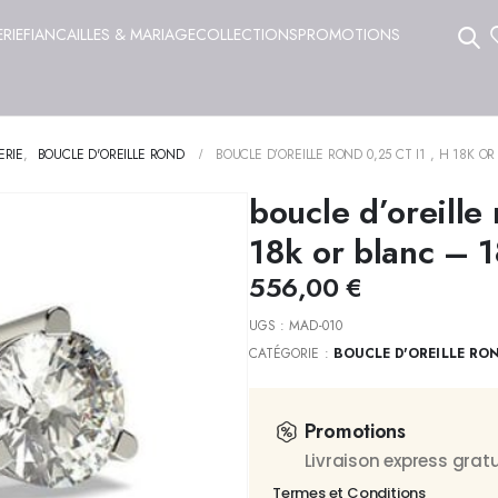
ERIE
FIANCAILLES & MARIAGE
COLLECTIONS
PROMOTIONS
ERIE
,
BOUCLE D'OREILLE ROND
BOUCLE D’OREILLE ROND 0,25 CT I1 , H 18K O
boucle d’oreille 
18k or blanc – 1
556,00
€
UGS :
MAD-010
CATÉGORIE :
BOUCLE D'OREILLE RO
Promotions
Livraison express gra
Termes et Conditions