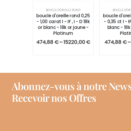
BOUCLE D'OREILLE ROND
BOUCLE D'OR
boucle d'oreille rond 0,25
boucle d'orei
- 1,00 carat I - IF , I - D 18k
- 0,35 ct I - IF
or blanc - 18k or jaune -
blanc - 18k
Platinum
Plat
474,88
€
–
15220,00
€
474,88
€
Abonnez-vous à notre News
Recevoir nos Offres