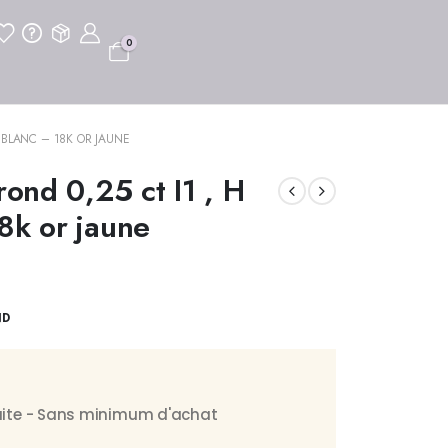
0
R BLANC – 18K OR JAUNE
rond 0,25 ct I1 , H
8k or jaune
ND
tuite - Sans minimum d'achat