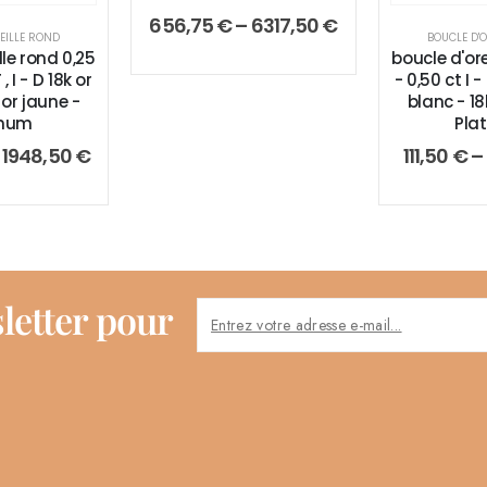
656,75
€
–
6317,50
€
EILLE ROND
BOUCLE D'
lle rond 0,25
boucle d'ore
 , I - D 18k or
- 0,50 ct I - 
 or jaune -
blanc - 18
inum
Pla
–
1948,50
€
111,50
€
–
letter pour