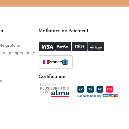
on
Méthodes de Paiement
lle gratuite
ée par spécialistes
France
Certification
e: