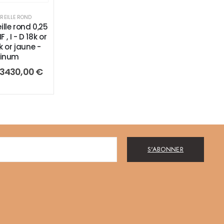
OREILLE ROND
ille rond 0,25
IF , I - D 18k or
k or jaune -
tinum
3430,00
€
S'ABONNER